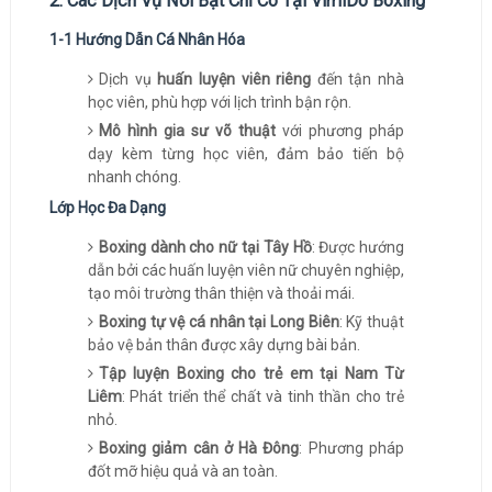
2. Các Dịch Vụ Nổi Bật Chỉ Có Tại VimiDo Boxing
1-1 Hướng Dẫn Cá Nhân Hóa
Dịch vụ
huấn luyện viên riêng
đến tận nhà
học viên, phù hợp với lịch trình bận rộn.
Mô hình gia sư võ thuật
với phương pháp
dạy kèm từng học viên, đảm bảo tiến bộ
nhanh chóng.
Lớp Học Đa Dạng
Boxing dành cho nữ tại Tây Hồ
: Được hướng
dẫn bởi các huấn luyện viên nữ chuyên nghiệp,
tạo môi trường thân thiện và thoải mái.
Boxing tự vệ cá nhân tại Long Biên
: Kỹ thuật
bảo vệ bản thân được xây dựng bài bản.
Tập luyện Boxing cho trẻ em tại Nam Từ
Liêm
: Phát triển thể chất và tinh thần cho trẻ
nhỏ.
Boxing giảm cân ở Hà Đông
: Phương pháp
đốt mỡ hiệu quả và an toàn.