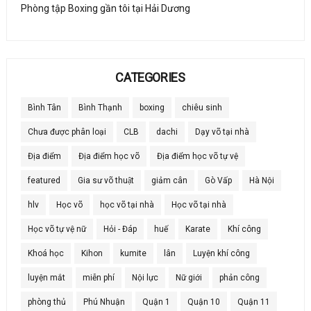
Phòng tập Boxing gần tôi tại Hải Dương
CATEGORIES
Bình Tân
Bình Thạnh
boxing
chiêu sinh
Chưa được phân loại
CLB
dachi
Dạy võ tại nhà
Địa điểm
Địa điểm học võ
Địa điểm học võ tự vệ
featured
Gia sư võ thuật
giảm cân
Gò Vấp
Hà Nội
hlv
Học võ
học võ tại nhà
Học võ tại nhà
Học võ tự vệ nữ
Hỏi - Đáp
huế
Karate
Khí công
Khoá học
Kihon
kumite
lân
Luyện khí công
luyện mắt
miễn phí
Nội lực
Nữ giới
phản công
phòng thủ
Phú Nhuận
Quận 1
Quận 10
Quận 11