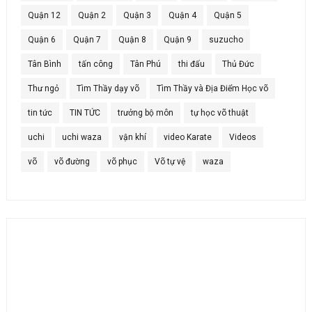
Quận 12
Quận 2
Quận 3
Quận 4
Quận 5
Quận 6
Quận 7
Quận 8
Quận 9
suzucho
Tân Bình
tấn công
Tân Phú
thi đấu
Thủ Đức
Thư ngỏ
Tìm Thầy dạy võ
Tìm Thầy và Địa Điểm Học võ
tin tức
TIN TỨC
trưởng bộ môn
tự học võ thuật
uchi
uchi waza
vận khí
video Karate
Videos
võ
võ đường
võ phục
Võ tự vệ
waza