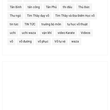
Tân Bình
tấn công
Tân Phú
thi đấu
Thủ Đức
Thư ngỏ
Tìm Thầy dạy võ
Tìm Thầy và Địa Điểm Học võ
tin tức
TIN TỨC
trưởng bộ môn
tự học võ thuật
uchi
uchi waza
vận khí
video Karate
Videos
võ
võ đường
võ phục
Võ tự vệ
waza