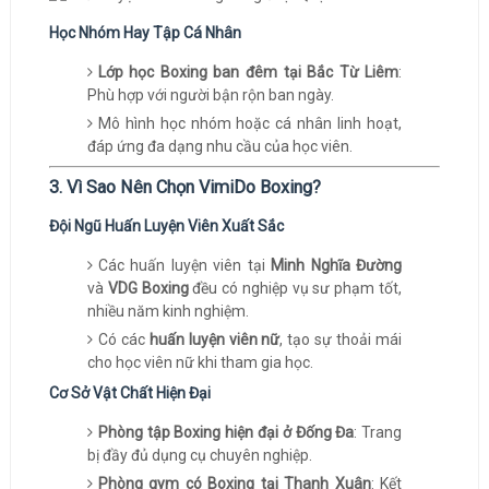
Học Nhóm Hay Tập Cá Nhân
Lớp học Boxing ban đêm tại Bắc Từ Liêm
:
Phù hợp với người bận rộn ban ngày.
Mô hình học nhóm hoặc cá nhân linh hoạt,
đáp ứng đa dạng nhu cầu của học viên.
3. Vì Sao Nên Chọn VimiDo Boxing?
Đội Ngũ Huấn Luyện Viên Xuất Sắc
Các huấn luyện viên tại
Minh Nghĩa Đường
và
VDG Boxing
đều có nghiệp vụ sư phạm tốt,
nhiều năm kinh nghiệm.
Có các
huấn luyện viên nữ
, tạo sự thoải mái
cho học viên nữ khi tham gia học.
Cơ Sở Vật Chất Hiện Đại
Phòng tập Boxing hiện đại ở Đống Đa
: Trang
bị đầy đủ dụng cụ chuyên nghiệp.
Phòng gym có Boxing tại Thanh Xuân
: Kết