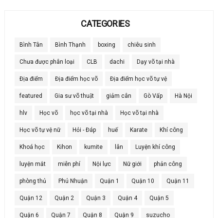
CATEGORIES
Bình Tân
Bình Thạnh
boxing
chiêu sinh
Chưa được phân loại
CLB
dachi
Dạy võ tại nhà
Địa điểm
Địa điểm học võ
Địa điểm học võ tự vệ
featured
Gia sư võ thuật
giảm cân
Gò Vấp
Hà Nội
hlv
Học võ
học võ tại nhà
Học võ tại nhà
Học võ tự vệ nữ
Hỏi - Đáp
huế
Karate
Khí công
Khoá học
Kihon
kumite
lân
Luyện khí công
luyện mắt
miễn phí
Nội lực
Nữ giới
phản công
phòng thủ
Phú Nhuận
Quận 1
Quận 10
Quận 11
Quận 12
Quận 2
Quận 3
Quận 4
Quận 5
Quận 6
Quận 7
Quận 8
Quận 9
suzucho