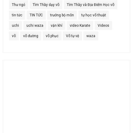
Thư ngỏ
Tìm Thầy dạy võ
Tìm Thầy và Địa Điểm Học võ
tin tức
TIN TỨC
trưởng bộ môn
tự học võ thuật
uchi
uchi waza
vận khí
video Karate
Videos
võ
võ đường
võ phục
Võ tự vệ
waza