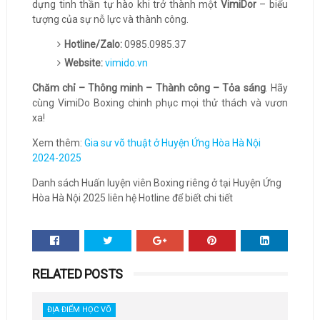
dựng tinh thần tự hào khi trở thành một
VimiDor
– biểu
tượng của sự nỗ lực và thành công.
Hotline/Zalo:
0985.0985.37
Website:
vimido.vn
Chăm chỉ – Thông minh – Thành công – Tỏa sáng
. Hãy
cùng VimiDo Boxing chinh phục mọi thử thách và vươn
xa!
Xem thêm:
Gia sư võ thuật ở Huyện Ứng Hòa Hà Nội
2024-2025
Danh sách Huấn luyện viên Boxing riêng ở tại Huyện Ứng
Hòa Hà Nội 2025 liên hệ Hotline để biết chi tiết
RELATED POSTS
ĐỊA ĐIỂM HỌC VÕ