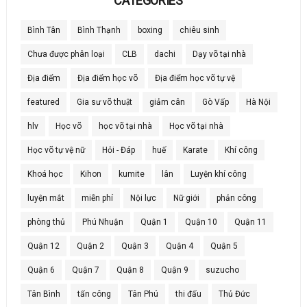
CATEGORIES
Bình Tân
Bình Thạnh
boxing
chiêu sinh
Chưa được phân loại
CLB
dachi
Dạy võ tại nhà
Địa điểm
Địa điểm học võ
Địa điểm học võ tự vệ
featured
Gia sư võ thuật
giảm cân
Gò Vấp
Hà Nội
hlv
Học võ
học võ tại nhà
Học võ tại nhà
Học võ tự vệ nữ
Hỏi - Đáp
huế
Karate
Khí công
Khoá học
Kihon
kumite
lân
Luyện khí công
luyện mắt
miễn phí
Nội lực
Nữ giới
phản công
phòng thủ
Phú Nhuận
Quận 1
Quận 10
Quận 11
Quận 12
Quận 2
Quận 3
Quận 4
Quận 5
Quận 6
Quận 7
Quận 8
Quận 9
suzucho
Tân Bình
tấn công
Tân Phú
thi đấu
Thủ Đức