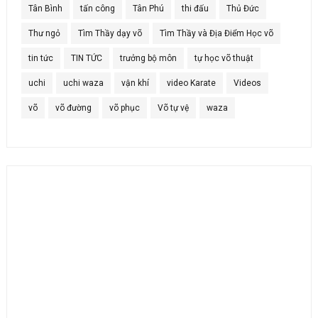
Tân Bình
tấn công
Tân Phú
thi đấu
Thủ Đức
Thư ngỏ
Tìm Thầy dạy võ
Tìm Thầy và Địa Điểm Học võ
tin tức
TIN TỨC
trưởng bộ môn
tự học võ thuật
uchi
uchi waza
vận khí
video Karate
Videos
võ
võ đường
võ phục
Võ tự vệ
waza