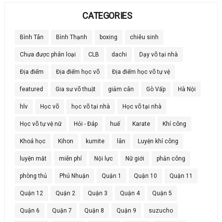
CATEGORIES
Bình Tân
Bình Thạnh
boxing
chiêu sinh
Chưa được phân loại
CLB
dachi
Dạy võ tại nhà
Địa điểm
Địa điểm học võ
Địa điểm học võ tự vệ
featured
Gia sư võ thuật
giảm cân
Gò Vấp
Hà Nội
hlv
Học võ
học võ tại nhà
Học võ tại nhà
Học võ tự vệ nữ
Hỏi - Đáp
huế
Karate
Khí công
Khoá học
Kihon
kumite
lân
Luyện khí công
luyện mắt
miễn phí
Nội lực
Nữ giới
phản công
phòng thủ
Phú Nhuận
Quận 1
Quận 10
Quận 11
Quận 12
Quận 2
Quận 3
Quận 4
Quận 5
Quận 6
Quận 7
Quận 8
Quận 9
suzucho