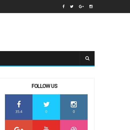
FOLLOW US
35.4
0
0