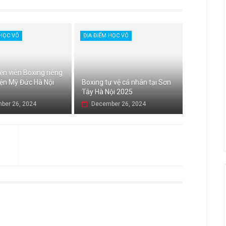
 HỌC VÕ
ĐỊA ĐIỂM HỌC VÕ
ện viên Boxing riêng
yện Mỹ Đức Hà Nội
Boxing tự vệ cá nhân tại Sơn
Tây Hà Nội 2025
ber 26, 2024
December 26, 2024