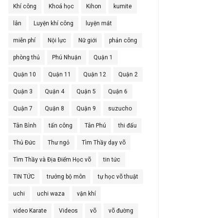
Khí công
Khoá học
Kihon
kumite
lân
Luyện khí công
luyện mắt
miễn phí
Nội lực
Nữ giới
phản công
phòng thủ
Phú Nhuận
Quận 1
Quận 10
Quận 11
Quận 12
Quận 2
Quận 3
Quận 4
Quận 5
Quận 6
Quận 7
Quận 8
Quận 9
suzucho
Tân Bình
tấn công
Tân Phú
thi đấu
Thủ Đức
Thư ngỏ
Tìm Thầy dạy võ
Tìm Thầy và Địa Điểm Học võ
tin tức
TIN TỨC
trưởng bộ môn
tự học võ thuật
uchi
uchi waza
vận khí
video Karate
Videos
võ
võ đường