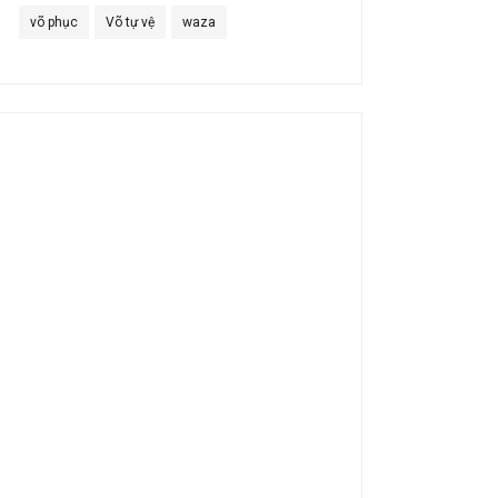
võ phục
Võ tự vệ
waza