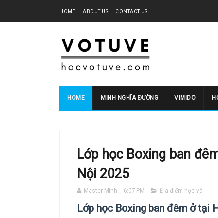
HOME
ABOUT US
CONTACT US
HOME
MINH NGHĨA ĐƯỜNG
VIMIDO
HO
Lớp học Boxing ban đêm
Nội 2025
Master Minh
6:07 PM
Địa điểm học võ
Lớp học Boxing ban đêm ở tại