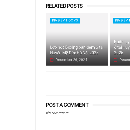
RELATED POSTS
ĐỊA ĐIỂM HỌC VÕ
ĐỊA ĐIỂM
Huấn luy
Lớp học Boxing ban đêm ở tại
ở tại Hu
Huyện Mỹ Đức Hà Nội 2025
2025
December 26, 2024
Decem
POST A COMMENT
No comments