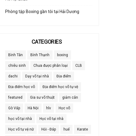
Phòng tập Boxing gần tôi tại Hải Dương
CATEGORIES
Bình Tân
Bình Thạnh
boxing
chiêu sinh
Chưa được phân loại
CLB
dachi
Dạy võ tại nhà
Địa điểm
Địa điểm học võ
Địa điểm học võ tự vệ
featured
Gia sư võ thuật
giảm cân
Gò Vấp
Hà Nội
hlv
Học võ
học võ tại nhà
Học võ tại nhà
Học võ tự vệ nữ
Hỏi - Đáp
huế
Karate