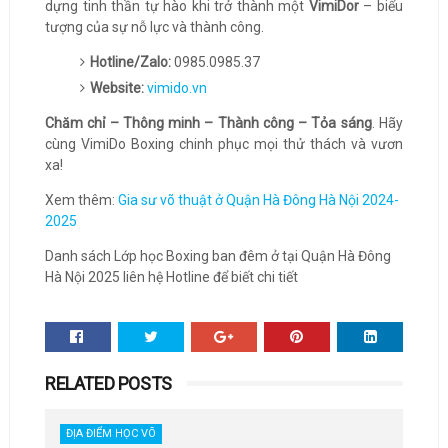
dựng tinh thần tự hào khi trở thành một
VimiDor
– biểu
tượng của sự nỗ lực và thành công.
Hotline/Zalo:
0985.0985.37
Website:
vimido.vn
Chăm chỉ – Thông minh – Thành công – Tỏa sáng
. Hãy
cùng VimiDo Boxing chinh phục mọi thử thách và vươn
xa!
Xem thêm:
Gia sư võ thuật ở Quận Hà Đông Hà Nội 2024-
2025
Danh sách Lớp học Boxing ban đêm ở tại Quận Hà Đông
Hà Nội 2025 liên hệ Hotline để biết chi tiết
RELATED POSTS
ĐỊA ĐIỂM HỌC VÕ