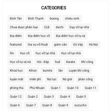
CATEGORIES
Bình Tân
Bình Thạnh
boxing
chiêu sinh
Chưa được phân loại
CLB
dachi
Dạy võ tại nhà
Địa điểm
Địa điểm học võ
Địa điểm học võ tự vệ
featured
Gia sư võ thuật
giảm cân
Gò Vấp
Hà Nội
hlv
Học võ
học võ tại nhà
Học võ tại nhà
Học võ tự vệ nữ
Hỏi - Đáp
huế
Karate
Khí công
Khoá học
Kihon
kumite
lân
Luyện khí công
luyện mắt
miễn phí
Nội lực
Nữ giới
phản công
phòng thủ
Phú Nhuận
Quận 1
Quận 10
Quận 11
Quận 12
Quận 2
Quận 3
Quận 4
Quận 5
Quận 6
Quận 7
Quận 8
Quận 9
suzucho