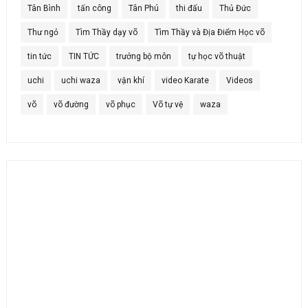
Tân Bình
tấn công
Tân Phú
thi đấu
Thủ Đức
Thư ngỏ
Tìm Thầy dạy võ
Tìm Thầy và Địa Điểm Học võ
tin tức
TIN TỨC
trưởng bộ môn
tự học võ thuật
uchi
uchi waza
vận khí
video Karate
Videos
võ
võ đường
võ phục
Võ tự vệ
waza