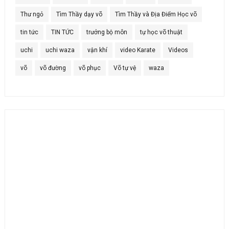
Thư ngỏ
Tìm Thầy dạy võ
Tìm Thầy và Địa Điểm Học võ
tin tức
TIN TỨC
trưởng bộ môn
tự học võ thuật
uchi
uchi waza
vận khí
video Karate
Videos
võ
võ đường
võ phục
Võ tự vệ
waza