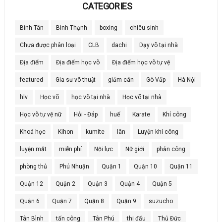
CATEGORIES
Bình Tân
Bình Thạnh
boxing
chiêu sinh
Chưa được phân loại
CLB
dachi
Dạy võ tại nhà
Địa điểm
Địa điểm học võ
Địa điểm học võ tự vệ
featured
Gia sư võ thuật
giảm cân
Gò Vấp
Hà Nội
hlv
Học võ
học võ tại nhà
Học võ tại nhà
Học võ tự vệ nữ
Hỏi - Đáp
huế
Karate
Khí công
Khoá học
Kihon
kumite
lân
Luyện khí công
luyện mắt
miễn phí
Nội lực
Nữ giới
phản công
phòng thủ
Phú Nhuận
Quận 1
Quận 10
Quận 11
Quận 12
Quận 2
Quận 3
Quận 4
Quận 5
Quận 6
Quận 7
Quận 8
Quận 9
suzucho
Tân Bình
tấn công
Tân Phú
thi đấu
Thủ Đức