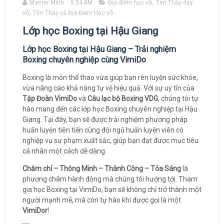
Master Minh
5:54 AM
Địa điểm học võ
,
Tìm Thầy dạy
võ
,
Tìm Thầy và Địa Điểm Học võ
Lớp học Boxing tại Hậu Giang
Lớp học Boxing tại Hậu Giang – Trải nghiệm
Boxing chuyên nghiệp cùng VimiDo
Boxing là môn thể thao vừa giúp bạn rèn luyện sức khỏe,
vừa nâng cao khả năng tự vệ hiệu quả. Với sự uy tín của
Tập Đoàn VimiDo
và
Câu lạc bộ Boxing VDG
, chúng tôi tự
hào mang đến các lớp học Boxing chuyên nghiệp tại Hậu
Giang. Tại đây, bạn sẽ được trải nghiệm phương pháp
huấn luyện tiên tiến cùng đội ngũ huấn luyện viên có
nghiệp vụ sư phạm xuất sắc, giúp bạn đạt được mục tiêu
cá nhân một cách dễ dàng.
Chăm chỉ – Thông Minh – Thành Công – Tỏa Sáng
là
phương châm hành động mà chúng tôi hướng tới. Tham
gia học Boxing tại VimiDo, bạn sẽ không chỉ trở thành một
người mạnh mẽ, mà còn tự hào khi được gọi là một
VimiDor
!