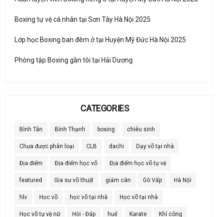
Boxing tự vệ cá nhân tại Sơn Tây Hà Nội 2025
Lớp học Boxing ban đêm ở tại Huyện Mỹ Đức Hà Nội 2025
Phòng tập Boxing gần tôi tại Hải Dương
CATEGORIES
Bình Tân
Bình Thạnh
boxing
chiêu sinh
Chưa được phân loại
CLB
dachi
Dạy võ tại nhà
Địa điểm
Địa điểm học võ
Địa điểm học võ tự vệ
featured
Gia sư võ thuật
giảm cân
Gò Vấp
Hà Nội
hlv
Học võ
học võ tại nhà
Học võ tại nhà
Học võ tự vệ nữ
Hỏi - Đáp
huế
Karate
Khí công