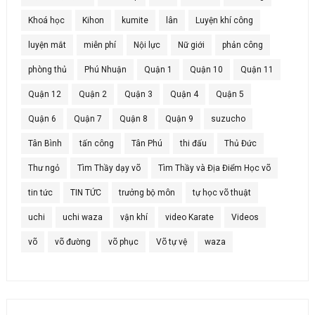
Khoá học
Kihon
kumite
lân
Luyện khí công
luyện mắt
miễn phí
Nội lực
Nữ giới
phản công
phòng thủ
Phú Nhuận
Quận 1
Quận 10
Quận 11
Quận 12
Quận 2
Quận 3
Quận 4
Quận 5
Quận 6
Quận 7
Quận 8
Quận 9
suzucho
Tân Bình
tấn công
Tân Phú
thi đấu
Thủ Đức
Thư ngỏ
Tìm Thầy dạy võ
Tìm Thầy và Địa Điểm Học võ
tin tức
TIN TỨC
trưởng bộ môn
tự học võ thuật
uchi
uchi waza
vận khí
video Karate
Videos
võ
võ đường
võ phục
Võ tự vệ
waza