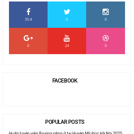
35.4
0
0
0
24
0
FACEBOOK
POPULAR POSTS
Huấn luyện viên Boxing riêng ở tại Huyện Mỹ Đức Hà Nội 2025