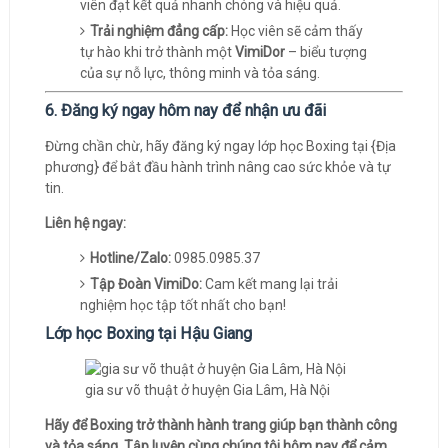
viên đạt kết quả nhanh chóng và hiệu quả.
Trải nghiệm đẳng cấp:
Học viên sẽ cảm thấy
tự hào khi trở thành một
VimiDor
– biểu tượng
của sự nỗ lực, thông minh và tỏa sáng.
6. Đăng ký ngay hôm nay để nhận ưu đãi
Đừng chần chừ, hãy đăng ký ngay lớp học Boxing tại {Địa
phương} để bắt đầu hành trình nâng cao sức khỏe và tự
tin.
Liên hệ ngay:
Hotline/Zalo:
0985.0985.37
Tập Đoàn VimiDo:
Cam kết mang lại trải
nghiệm học tập tốt nhất cho bạn!
Lớp học Boxing tại Hậu Giang
gia sư võ thuật ở huyện Gia Lâm, Hà Nội
Hãy để Boxing trở thành hành trang giúp bạn thành công
và tỏa sáng. Tập luyện cùng chúng tôi hôm nay để cảm