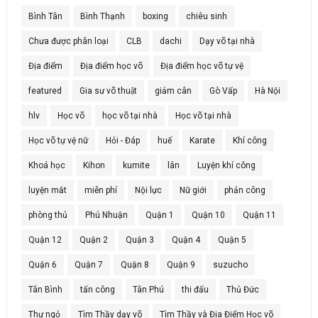
Bình Tân
Bình Thạnh
boxing
chiêu sinh
Chưa được phân loại
CLB
dachi
Dạy võ tại nhà
Địa điểm
Địa điểm học võ
Địa điểm học võ tự vệ
featured
Gia sư võ thuật
giảm cân
Gò Vấp
Hà Nội
hlv
Học võ
học võ tại nhà
Học võ tại nhà
Học võ tự vệ nữ
Hỏi - Đáp
huế
Karate
Khí công
Khoá học
Kihon
kumite
lân
Luyện khí công
luyện mắt
miễn phí
Nội lực
Nữ giới
phản công
phòng thủ
Phú Nhuận
Quận 1
Quận 10
Quận 11
Quận 12
Quận 2
Quận 3
Quận 4
Quận 5
Quận 6
Quận 7
Quận 8
Quận 9
suzucho
Tân Bình
tấn công
Tân Phú
thi đấu
Thủ Đức
Thư ngỏ
Tìm Thầy dạy võ
Tìm Thầy và Địa Điểm Học võ