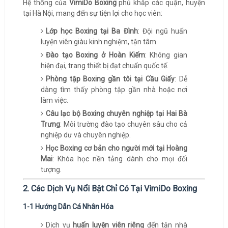
Hệ thống của
VimiDo Boxing
phủ khắp các quận, huyện
tại Hà Nội, mang đến sự tiện lợi cho học viên:
Lớp học Boxing tại Ba Đình
: Đội ngũ huấn
luyện viên giàu kinh nghiệm, tận tâm.
Đào tạo Boxing ở Hoàn Kiếm
: Không gian
hiện đại, trang thiết bị đạt chuẩn quốc tế.
Phòng tập Boxing gần tôi tại Cầu Giấy
: Dễ
dàng tìm thấy phòng tập gần nhà hoặc nơi
làm việc.
Câu lạc bộ Boxing chuyên nghiệp tại Hai Bà
Trưng
: Môi trường đào tạo chuyên sâu cho cả
nghiệp dư và chuyên nghiệp.
Học Boxing cơ bản cho người mới tại Hoàng
Mai
: Khóa học nền tảng dành cho mọi đối
tượng.
2. Các Dịch Vụ Nổi Bật Chỉ Có Tại VimiDo Boxing
1-1 Hướng Dẫn Cá Nhân Hóa
Dịch vụ
huấn luyện viên riêng
đến tận nhà