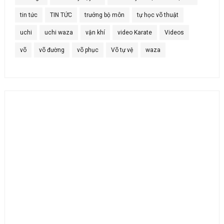
tin tức
TIN TỨC
trưởng bộ môn
tự học võ thuật
uchi
uchi waza
vận khí
video Karate
Videos
võ
võ đường
võ phục
Võ tự vệ
waza