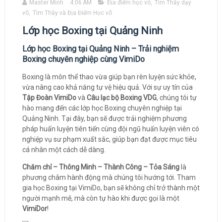
Master Minh
4:06 AM
Địa điểm học võ
,
Tìm Thầy dạy
võ
,
Tìm Thầy và Địa Điểm Học võ
Lớp học Boxing tại Quảng Ninh
Lớp học Boxing tại Quảng Ninh – Trải nghiệm
Boxing chuyên nghiệp cùng VimiDo
Boxing là môn thể thao vừa giúp bạn rèn luyện sức khỏe,
vừa nâng cao khả năng tự vệ hiệu quả. Với sự uy tín của
Tập Đoàn VimiDo
và
Câu lạc bộ Boxing VDG
, chúng tôi tự
hào mang đến các lớp học Boxing chuyên nghiệp tại
Quảng Ninh. Tại đây, bạn sẽ được trải nghiệm phương
pháp huấn luyện tiên tiến cùng đội ngũ huấn luyện viên có
nghiệp vụ sư phạm xuất sắc, giúp bạn đạt được mục tiêu
cá nhân một cách dễ dàng.
Chăm chỉ – Thông Minh – Thành Công – Tỏa Sáng
là
phương châm hành động mà chúng tôi hướng tới. Tham
gia học Boxing tại VimiDo, bạn sẽ không chỉ trở thành một
người mạnh mẽ, mà còn tự hào khi được gọi là một
VimiDor
!