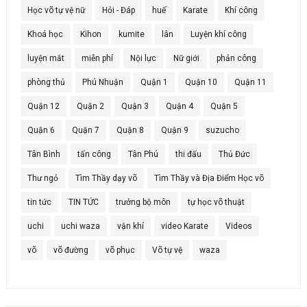
Học võ tự vệ nữ
Hỏi - Đáp
huế
Karate
Khí công
Khoá học
Kihon
kumite
lân
Luyện khí công
luyện mắt
miễn phí
Nội lực
Nữ giới
phản công
phòng thủ
Phú Nhuận
Quận 1
Quận 10
Quận 11
Quận 12
Quận 2
Quận 3
Quận 4
Quận 5
Quận 6
Quận 7
Quận 8
Quận 9
suzucho
Tân Bình
tấn công
Tân Phú
thi đấu
Thủ Đức
Thư ngỏ
Tìm Thầy dạy võ
Tìm Thầy và Địa Điểm Học võ
tin tức
TIN TỨC
trưởng bộ môn
tự học võ thuật
uchi
uchi waza
vận khí
video Karate
Videos
võ
võ đường
võ phục
Võ tự vệ
waza