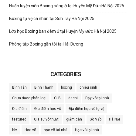
Huấn luyện viên Boxing riêng ở tại Huyện Mỹ Đức Hà Nội 2025
Boxing tự vệ cá nhân tại Sơn Tây Hà Nội 2025
Lớp học Boxing ban đêm ở tại Huyện Mỹ Đức Hà Nội 2025
Phòng tập Boxing gần tôi tại Hải Dương
CATEGORIES
Bình Tân
Bình Thạnh
boxing
chiêu sinh
Chưa được phân loại
CLB
dachi
Dạy võ tại nhà
Địa điểm
Địa điểm học võ
Địa điểm học võ tự vệ
featured
Gia sư võ thuật
giảm cân
Gò Vấp
Hà Nội
hlv
Học võ
học võ tại nhà
Học võ tại nhà