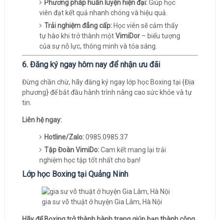
Phương pháp huấn luyện hiện đại:
Giúp học
viên đạt kết quả nhanh chóng và hiệu quả.
Trải nghiệm đẳng cấp:
Học viên sẽ cảm thấy
tự hào khi trở thành một
VimiDor
– biểu tượng
của sự nỗ lực, thông minh và tỏa sáng.
6. Đăng ký ngay hôm nay để nhận ưu đãi
Đừng chần chừ, hãy đăng ký ngay lớp học Boxing tại {Địa
phương} để bắt đầu hành trình nâng cao sức khỏe và tự
tin.
Liên hệ ngay:
Hotline/Zalo:
0985.0985.37
Tập Đoàn VimiDo:
Cam kết mang lại trải
nghiệm học tập tốt nhất cho bạn!
Lớp học Boxing tại Quảng Ninh
gia sư võ thuật ở huyện Gia Lâm, Hà Nội
Hãy để Boxing trở thành hành trang giúp bạn thành công