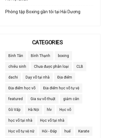
Phòng tập Boxing gần tôi tại Hải Dương
CATEGORIES
Bình Tân
Bình Thạnh
boxing
chiêu sinh
Chưa được phân loại
CLB
dachi
Dạy võ tại nhà
Địa điểm
Địa điểm học võ
Địa điểm học võ tự vệ
featured
Gia sư võ thuật
giảm cân
Gò Vấp
Hà Nội
hlv
Học võ
học võ tại nhà
Học võ tại nhà
Học võ tự vệ nữ
Hỏi - Đáp
huế
Karate