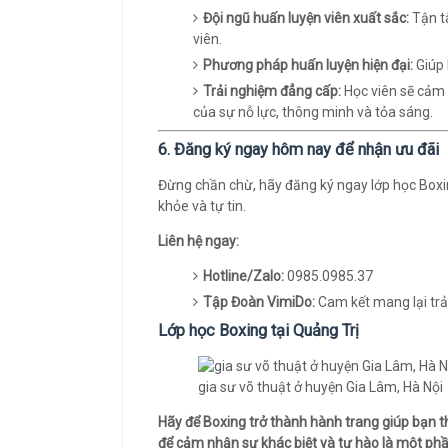
Đội ngũ huấn luyện viên xuất sắc:
Tận tâ
viên.
Phương pháp huấn luyện hiện đại:
Giúp 
Trải nghiệm đẳng cấp:
Học viên sẽ cảm 
của sự nỗ lực, thông minh và tỏa sáng.
6. Đăng ký ngay hôm nay để nhận ưu đãi
Đừng chần chừ, hãy đăng ký ngay lớp học Boxin
khỏe và tự tin.
Liên hệ ngay:
Hotline/Zalo:
0985.0985.37
Tập Đoàn VimiDo:
Cam kết mang lại trả
Lớp học Boxing tại Quảng Trị
gia sư võ thuật ở huyện Gia Lâm, Hà Nội
Hãy để Boxing trở thành hành trang giúp bạn 
để cảm nhận sự khác biệt và tự hào là một p