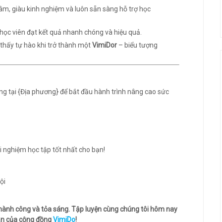
m, giàu kinh nghiệm và luôn sẵn sàng hỗ trợ học
học viên đạt kết quả nhanh chóng và hiệu quả.
thấy tự hào khi trở thành một
VimiDor
– biểu tượng
g tại {Địa phương} để bắt đầu hành trình nâng cao sức
i nghiệm học tập tốt nhất cho bạn!
thành công và tỏa sáng. Tập luyện cùng chúng tôi hôm nay
hần của cộng đồng
VimiDo
!