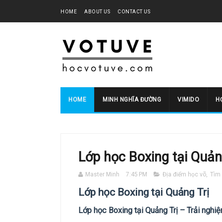
HOME
ABOUT US
CONTACT US
HOME
MINH NGHĨA ĐƯỜNG
VIMIDO
HO
Lớp học Boxing tại Quản
Master Minh
7:45 PM
Địa điểm học võ
,
Tìm 
Lớp học Boxing tại Quảng Trị
Lớp học Boxing tại Quảng Trị – Trải ngh