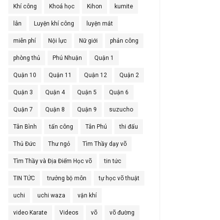
Khí công
Khoá học
Kihon
kumite
lân
Luyện khí công
luyện mắt
miễn phí
Nội lực
Nữ giới
phản công
phòng thủ
Phú Nhuận
Quận 1
Quận 10
Quận 11
Quận 12
Quận 2
Quận 3
Quận 4
Quận 5
Quận 6
Quận 7
Quận 8
Quận 9
suzucho
Tân Bình
tấn công
Tân Phú
thi đấu
Thủ Đức
Thư ngỏ
Tìm Thầy dạy võ
Tìm Thầy và Địa Điểm Học võ
tin tức
TIN TỨC
trưởng bộ môn
tự học võ thuật
uchi
uchi waza
vận khí
video Karate
Videos
võ
võ đường