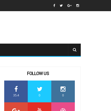
FOLLOW US
35.4
0
0