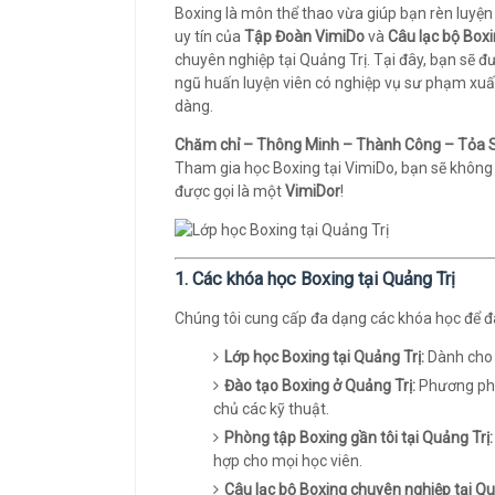
Boxing là môn thể thao vừa giúp bạn rèn luyện
uy tín của
Tập Đoàn VimiDo
và
Câu lạc bộ Box
chuyên nghiệp tại Quảng Trị. Tại đây, bạn sẽ đ
ngũ huấn luyện viên có nghiệp vụ sư phạm xuấ
dàng.
Chăm chỉ – Thông Minh – Thành Công – Tỏa 
Tham gia học Boxing tại VimiDo, bạn sẽ không
được gọi là một
VimiDor
!
1. Các khóa học Boxing tại Quảng Trị
Chúng tôi cung cấp đa dạng các khóa học để đ
Lớp học Boxing tại Quảng Trị:
Dành cho m
Đào tạo Boxing ở Quảng Trị:
Phương phá
chủ các kỹ thuật.
Phòng tập Boxing gần tôi tại Quảng Trị:
hợp cho mọi học viên.
Câu lạc bộ Boxing chuyên nghiệp tại Qu