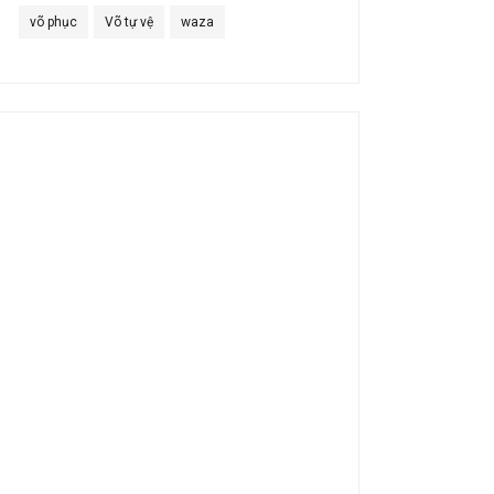
võ phục
Võ tự vệ
waza