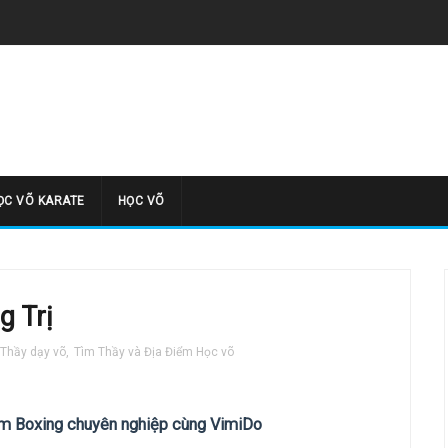
̣C VÕ KARATE
HỌC VÕ
g Trị
Thầy dạy võ
,
Tìm Thầy và Địa Điểm Học võ
iệm Boxing chuyên nghiệp cùng VimiDo