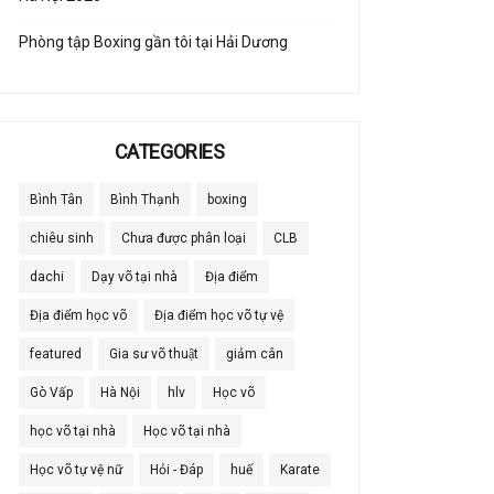
Phòng tập Boxing gần tôi tại Hải Dương
CATEGORIES
Bình Tân
Bình Thạnh
boxing
chiêu sinh
Chưa được phân loại
CLB
dachi
Dạy võ tại nhà
Địa điểm
Địa điểm học võ
Địa điểm học võ tự vệ
featured
Gia sư võ thuật
giảm cân
Gò Vấp
Hà Nội
hlv
Học võ
học võ tại nhà
Học võ tại nhà
Học võ tự vệ nữ
Hỏi - Đáp
huế
Karate