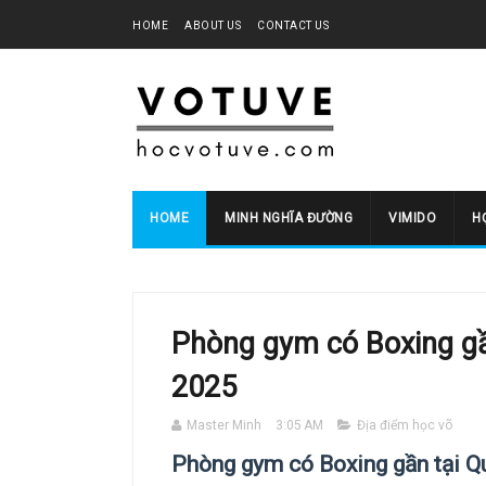
HOME
ABOUT US
CONTACT US
HOME
MINH NGHĨA ĐƯỜNG
VIMIDO
HO
Phòng gym có Boxing gầ
2025
Master Minh
3:05 AM
Địa điểm học võ
Phòng gym có Boxing gần tại 