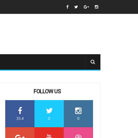
FOLLOW US
35.4
0
0