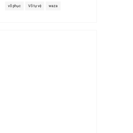
võ phục
Võ tự vệ
waza