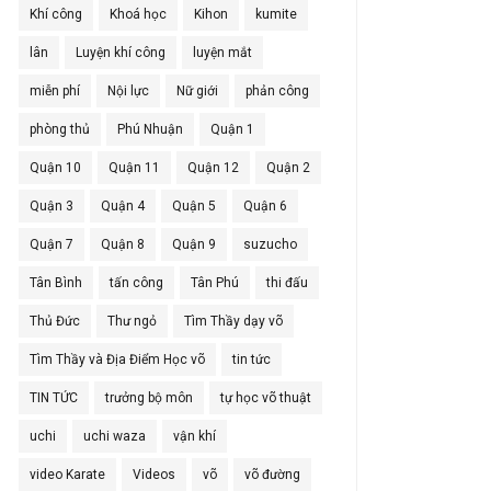
Khí công
Khoá học
Kihon
kumite
lân
Luyện khí công
luyện mắt
miễn phí
Nội lực
Nữ giới
phản công
phòng thủ
Phú Nhuận
Quận 1
Quận 10
Quận 11
Quận 12
Quận 2
Quận 3
Quận 4
Quận 5
Quận 6
Quận 7
Quận 8
Quận 9
suzucho
Tân Bình
tấn công
Tân Phú
thi đấu
Thủ Đức
Thư ngỏ
Tìm Thầy dạy võ
Tìm Thầy và Địa Điểm Học võ
tin tức
TIN TỨC
trưởng bộ môn
tự học võ thuật
uchi
uchi waza
vận khí
video Karate
Videos
võ
võ đường