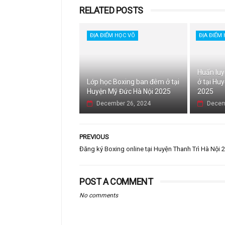
RELATED POSTS
ĐỊA ĐIỂM HỌC VÕ
ĐỊA ĐIỂM
Huấn luy
Lớp học Boxing ban đêm ở tại
ở tại Hu
Huyện Mỹ Đức Hà Nội 2025
2025
December 26, 2024
Decem
PREVIOUS
Đăng ký Boxing online tại Huyện Thanh Trì Hà Nội 
POST A COMMENT
No comments