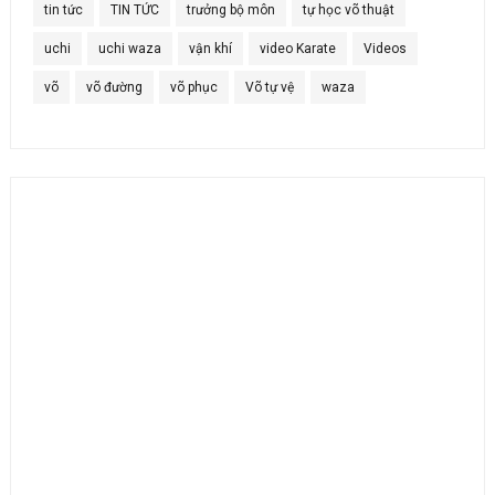
tin tức
TIN TỨC
trưởng bộ môn
tự học võ thuật
uchi
uchi waza
vận khí
video Karate
Videos
võ
võ đường
võ phục
Võ tự vệ
waza