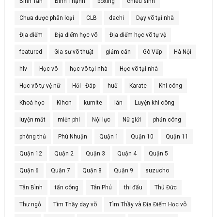
Bình Tân
Bình Thạnh
boxing
chiêu sinh
Chưa được phân loại
CLB
dachi
Dạy võ tại nhà
Địa điểm
Địa điểm học võ
Địa điểm học võ tự vệ
featured
Gia sư võ thuật
giảm cân
Gò Vấp
Hà Nội
hlv
Học võ
học võ tại nhà
Học võ tại nhà
Học võ tự vệ nữ
Hỏi - Đáp
huế
Karate
Khí công
Khoá học
Kihon
kumite
lân
Luyện khí công
luyện mắt
miễn phí
Nội lực
Nữ giới
phản công
phòng thủ
Phú Nhuận
Quận 1
Quận 10
Quận 11
Quận 12
Quận 2
Quận 3
Quận 4
Quận 5
Quận 6
Quận 7
Quận 8
Quận 9
suzucho
Tân Bình
tấn công
Tân Phú
thi đấu
Thủ Đức
Thư ngỏ
Tìm Thầy dạy võ
Tìm Thầy và Địa Điểm Học võ