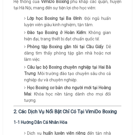
Hệ thống của
VimiDo Boxing
phủ khắp các quận, huyện
tại Hà Nội, mang đến sự tiện lợi cho học viên:
Lớp học Boxing tại Ba Đình
: Đội ngũ huấn
luyện viên giàu kinh nghiệm, tận tâm.
Đào tạo Boxing ở Hoàn Kiếm
: Không gian
hiện đại, trang thiết bị đạt chuẩn quốc tế.
Phòng tập Boxing gần tôi tại Cầu Giấy
: Dễ
dàng tìm thấy phòng tập gần nhà hoặc nơi
làm việc.
Câu lạc bộ Boxing chuyên nghiệp tại Hai Bà
Trưng
: Môi trường đào tạo chuyên sâu cho cả
nghiệp dư và chuyên nghiệp.
Học Boxing cơ bản cho người mới tại Hoàng
Mai
: Khóa học nền tảng dành cho mọi đối
tượng.
2. Các Dịch Vụ Nổi Bật Chỉ Có Tại VimiDo Boxing
1-1 Hướng Dẫn Cá Nhân Hóa
Dịch vụ
huấn luyện viên riêng
đến tận nhà