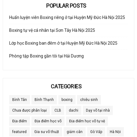
POPULAR POSTS
Huấn luyện viên Boxing riêng ở tại Huyện Mỹ Đức Hà Nội 2025
Boxing tự vệ cá nhân tại Sơn Tây Hà Nội 2025
Lớp học Boxing ban đêm ở tại Huyện Mỹ Đức Hà Nội 2025
Phòng tập Boxing gần tôi tại Hải Dương
CATEGORIES
Bình Tân
Bình Thạnh
boxing
chiêu sinh
Chưa được phân loại
CLB
dachi
Dạy võ tại nhà
Địa điểm
Địa điểm học võ
Địa điểm học võ tự vệ
featured
Gia sư võ thuật
giảm cân
Gò Vấp
Hà Nội