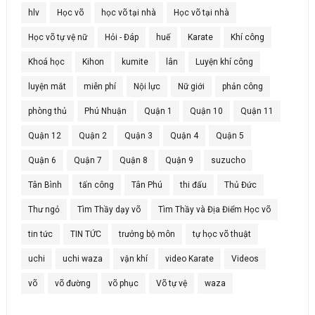
hlv
Học võ
học võ tại nhà
Học võ tại nhà
Học võ tự vệ nữ
Hỏi - Đáp
huế
Karate
Khí công
Khoá học
Kihon
kumite
lân
Luyện khí công
luyện mắt
miễn phí
Nội lực
Nữ giới
phản công
phòng thủ
Phú Nhuận
Quận 1
Quận 10
Quận 11
Quận 12
Quận 2
Quận 3
Quận 4
Quận 5
Quận 6
Quận 7
Quận 8
Quận 9
suzucho
Tân Bình
tấn công
Tân Phú
thi đấu
Thủ Đức
Thư ngỏ
Tìm Thầy dạy võ
Tìm Thầy và Địa Điểm Học võ
tin tức
TIN TỨC
trưởng bộ môn
tự học võ thuật
uchi
uchi waza
vận khí
video Karate
Videos
võ
võ đường
võ phục
Võ tự vệ
waza