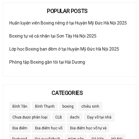
POPULAR POSTS
Huấn luyện viên Boxing riêng ở tại Huyện Mỹ Đức Hà Nội 2025
Boxing tự vệ cá nhân tại Sơn Tây Hà Nội 2025
Lớp học Boxing ban đêm ở tại Huyện Mỹ Đức Hà Nội 2025
Phòng tập Boxing gần tôi tại Hải Dương
CATEGORIES
Bình Tân
Bình Thạnh
boxing
chiêu sinh
Chưa được phân loại
CLB
dachi
Dạy võ tại nhà
Địa điểm
Địa điểm học võ
Địa điểm học võ tự vệ
featured
Gia sư võ thuật
giảm cân
Gò Vấp
Hà Nội