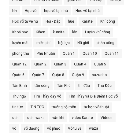
hlv
Học võ
học võ tại nhà
Học võ tại nhà
Học võ tự vệ nữ
Hỏi - Đáp
huế
Karate
Khí công
Khoá học
Kihon
kumite
lân
Luyện khí công
luyện mắt
miễn phí
Nội lực
Nữ giới
phản công
phòng thủ
Phú Nhuận
Quận 1
Quận 10
Quận 11
Quận 12
Quận 2
Quận 3
Quận 4
Quận 5
Quận 6
Quận 7
Quận 8
Quận 9
suzucho
Tân Bình
tấn công
Tân Phú
thi đấu
Thủ Đức
Thư ngỏ
Tìm Thầy dạy võ
Tìm Thầy và Địa Điểm Học võ
tin tức
TIN TỨC
trưởng bộ môn
tự học võ thuật
uchi
uchi waza
vận khí
video Karate
Videos
võ
võ đường
võ phục
Võ tự vệ
waza