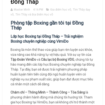
Đồng Tháp
Master Minh
4:16 PM
Địa điểm học võ
,
Tìm Thầy dạy
võ
,
Tìm Thầy và Địa Điểm Học võ
Phòng tập Boxing gần tôi tại Đồng
Tháp
Lớp học Boxing tại Đồng Tháp – Trải nghiệm
Boxing chuyên nghiệp cùng VimiDo
Boxing là môn thể thao vừa giúp bạn rèn luyện sức khỏe,
vừa nâng cao khả năng tự vệ hiệu quả. Với sự uy tín của
Tập Đoàn VimiDo
và
Câu lạc bộ Boxing VDG
, chúng tôi tự
hào mang đến các lớp học Boxing chuyên nghiệp tại Đồng
Tháp. Tại đây, bạn sẽ được trải nghiệm phương pháp
huấn luyện tiên tiến cùng đội ngũ huấn luyện viên có
nghiệp vụ sư phạm xuất sắc, giúp bạn đạt được mục tiêu
cá nhân một cách dễ dàng.
Chăm chỉ – Thông Minh – Thành Công – Tỏa Sáng
là
phương châm hành động mà chúng tôi hướng tới. Tham
gia học Boxing tại VimiDo, bạn sẽ không chỉ trở thành một