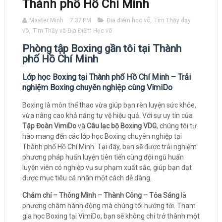
Thành phố Hồ Chí Minh
Master Minh
7:37 PM
Địa điểm học võ
,
Tìm Thầy dạy
võ
,
Tìm Thầy và Địa Điểm Học võ
Phòng tập Boxing gần tôi tại Thành
phố Hồ Chí Minh
Lớp học Boxing tại Thành phố Hồ Chí Minh – Trải
nghiệm Boxing chuyên nghiệp cùng VimiDo
Boxing là môn thể thao vừa giúp bạn rèn luyện sức khỏe,
vừa nâng cao khả năng tự vệ hiệu quả. Với sự uy tín của
Tập Đoàn VimiDo
và
Câu lạc bộ Boxing VDG
, chúng tôi tự
hào mang đến các lớp học Boxing chuyên nghiệp tại
Thành phố Hồ Chí Minh. Tại đây, bạn sẽ được trải nghiệm
phương pháp huấn luyện tiên tiến cùng đội ngũ huấn
luyện viên có nghiệp vụ sư phạm xuất sắc, giúp bạn đạt
được mục tiêu cá nhân một cách dễ dàng.
Chăm chỉ – Thông Minh – Thành Công – Tỏa Sáng
là
phương châm hành động mà chúng tôi hướng tới. Tham
gia học Boxing tại VimiDo, bạn sẽ không chỉ trở thành một