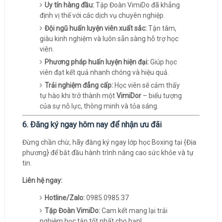
Uy tín hàng đầu:
Tập Đoàn VimiDo đã khẳng
định vị thế với các dịch vụ chuyên nghiệp.
Đội ngũ huấn luyện viên xuất sắc:
Tận tâm,
giàu kinh nghiệm và luôn sẵn sàng hỗ trợ học
viên.
Phương pháp huấn luyện hiện đại:
Giúp học
viên đạt kết quả nhanh chóng và hiệu quả.
Trải nghiệm đẳng cấp:
Học viên sẽ cảm thấy
tự hào khi trở thành một
VimiDor
– biểu tượng
của sự nỗ lực, thông minh và tỏa sáng.
6. Đăng ký ngay hôm nay để nhận ưu đãi
Đừng chần chừ, hãy đăng ký ngay lớp học Boxing tại {Địa
phương} để bắt đầu hành trình nâng cao sức khỏe và tự
tin.
Liên hệ ngay:
Hotline/Zalo:
0985.0985.37
Tập Đoàn VimiDo:
Cam kết mang lại trải
nghiệm học tập tốt nhất cho bạn!