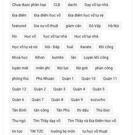
Chưa được phân loại
CLB
dachi
Dạy võ tại nhà
Địa điểm
Địa điểm học võ
Địa điểm học võ tự vệ
featured
Gia sư võ thuật
giảm cân
Gò Vấp
Hà Nội
hlv
Học võ
học võ tại nhà
Học võ tại nhà
Học võ tự vệ nữ
Hỏi - Đáp
huế
Karate
Khí công
Khoá học
Kihon
kumite
lân
Luyện khí công
luyện mắt
miễn phí
Nội lực
Nữ giới
phản công
phòng thủ
Phú Nhuận
Quận 1
Quận 10
Quận 11
Quận 12
Quận 2
Quận 3
Quận 4
Quận 5
Quận 6
Quận 7
Quận 8
Quận 9
suzucho
Tân Bình
tấn công
Tân Phú
thi đấu
Thủ Đức
Thư ngỏ
Tìm Thầy dạy võ
Tìm Thầy và Địa Điểm Học võ
tin tức
TIN TỨC
trưởng bộ môn
tự học võ thuật