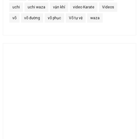
uchi
uchi waza
vận khí
video Karate
Videos
võ
võ đường
võ phục
Võ tự vệ
waza