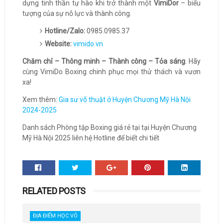
dựng tinh thần tự hào khi trở thành một
VimiDor
– biểu
tượng của sự nỗ lực và thành công.
Hotline/Zalo:
0985.0985.37
Website:
vimido.vn
Chăm chỉ – Thông minh – Thành công – Tỏa sáng
. Hãy
cùng VimiDo Boxing chinh phục mọi thử thách và vươn
xa!
Xem thêm:
Gia sư võ thuật ở Huyện Chương Mỹ Hà Nội
2024-2025
Danh sách Phòng tập Boxing giá rẻ tại tại Huyện Chương
Mỹ Hà Nội 2025 liên hệ Hotline để biết chi tiết
RELATED POSTS
ĐỊA ĐIỂM HỌC VÕ