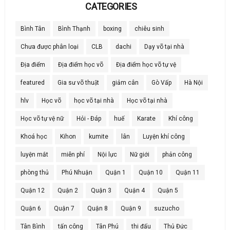
CATEGORIES
Bình Tân
Bình Thạnh
boxing
chiêu sinh
Chưa được phân loại
CLB
dachi
Dạy võ tại nhà
Địa điểm
Địa điểm học võ
Địa điểm học võ tự vệ
featured
Gia sư võ thuật
giảm cân
Gò Vấp
Hà Nội
hlv
Học võ
học võ tại nhà
Học võ tại nhà
Học võ tự vệ nữ
Hỏi - Đáp
huế
Karate
Khí công
Khoá học
Kihon
kumite
lân
Luyện khí công
luyện mắt
miễn phí
Nội lực
Nữ giới
phản công
phòng thủ
Phú Nhuận
Quận 1
Quận 10
Quận 11
Quận 12
Quận 2
Quận 3
Quận 4
Quận 5
Quận 6
Quận 7
Quận 8
Quận 9
suzucho
Tân Bình
tấn công
Tân Phú
thi đấu
Thủ Đức