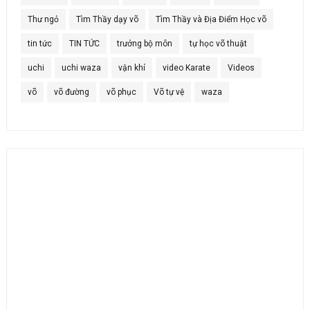
Thư ngỏ
Tìm Thầy dạy võ
Tìm Thầy và Địa Điểm Học võ
tin tức
TIN TỨC
trưởng bộ môn
tự học võ thuật
uchi
uchi waza
vận khí
video Karate
Videos
võ
võ đường
võ phục
Võ tự vệ
waza