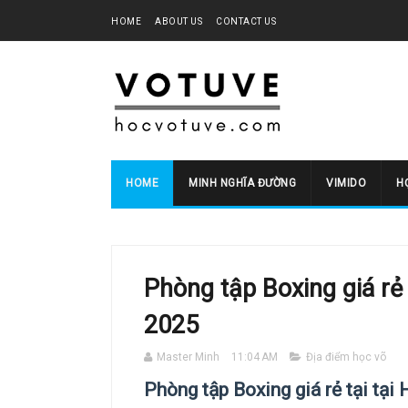
HOME
ABOUT US
CONTACT US
HOME
MINH NGHĨA ĐƯỜNG
VIMIDO
HO
Phòng tập Boxing giá rẻ
2025
Master Minh
11:04 AM
Địa điểm học võ
Phòng tập Boxing giá rẻ tại tại