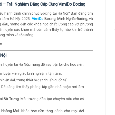
ội – Trải Nghiệm Đẳng Cấp Cùng VimiDo Boxing
đầu hành trình chinh phục Boxing tại Hà Nội? Bạn đang tìm
ia Lâm Hà Nội 2025,
VimiDo
Boxing
,
Minh Nghĩa Đường
, và
g đầu, mang đến các khóa học chất lượng cao với phương
rèn luyện sức khỏe mà còn cảm thấy tự hào khi trở thành
ông minh và tỏa sáng.
 Nội
 huyện tại Hà Nội, mang đến sự tiện lợi cho học viên:
ấn luyện viên giàu kinh nghiệm, tận tâm.
n hiện đại, trang thiết bị đạt chuẩn quốc tế.
: Dễ dàng tìm thấy phòng tập gần nhà hoặc nơi làm
Hai Bà Trưng
: Môi trường đào tạo chuyên sâu cho cả
i Hoàng Mai
: Khóa học nền tảng dành cho mọi đối