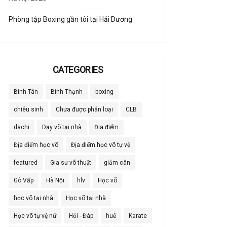
Phòng tập Boxing gần tôi tại Hải Dương
CATEGORIES
Bình Tân
Bình Thạnh
boxing
chiêu sinh
Chưa được phân loại
CLB
dachi
Dạy võ tại nhà
Địa điểm
Địa điểm học võ
Địa điểm học võ tự vệ
featured
Gia sư võ thuật
giảm cân
Gò Vấp
Hà Nội
hlv
Học võ
học võ tại nhà
Học võ tại nhà
Học võ tự vệ nữ
Hỏi - Đáp
huế
Karate