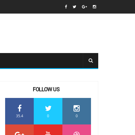
FOLLOW US
35.4
0
0