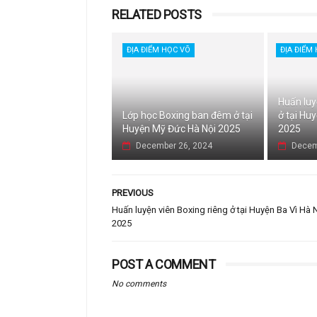
RELATED POSTS
ĐỊA ĐIỂM HỌC VÕ
ĐỊA ĐIỂM
Huấn luy
Lớp học Boxing ban đêm ở tại
ở tại Hu
Huyện Mỹ Đức Hà Nội 2025
2025
December 26, 2024
Decem
PREVIOUS
Huấn luyện viên Boxing riêng ở tại Huyện Ba Vì Hà 
2025
POST A COMMENT
No comments