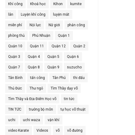
Khí công
Khoá học
Kihon
kumite
lân
Luyện khí công
luyện mắt
miễn phí
Nội lực
Nữ giới
phản công
phòng thủ
Phú Nhuận
Quận 1
Quận 10
Quận 11
Quận 12
Quận 2
Quận 3
Quận 4
Quận 5
Quận 6
Quận 7
Quận 8
Quận 9
suzucho
Tân Bình
tấn công
Tân Phú
thi đấu
Thủ Đức
Thư ngỏ
Tìm Thầy dạy võ
Tìm Thầy và Địa Điểm Học võ
tin tức
TIN TỨC
trưởng bộ môn
tự học võ thuật
uchi
uchi waza
vận khí
video Karate
Videos
võ
võ đường