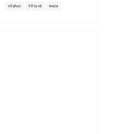
võ phục
Võ tự vệ
waza