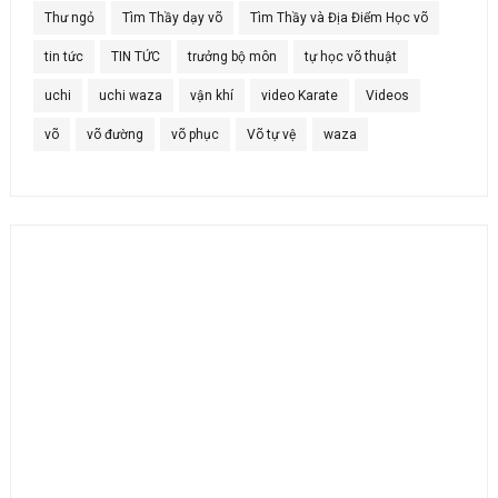
Thư ngỏ
Tìm Thầy dạy võ
Tìm Thầy và Địa Điểm Học võ
tin tức
TIN TỨC
trưởng bộ môn
tự học võ thuật
uchi
uchi waza
vận khí
video Karate
Videos
võ
võ đường
võ phục
Võ tự vệ
waza