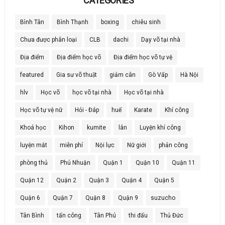
CATEGORIES
Bình Tân
Bình Thạnh
boxing
chiêu sinh
Chưa được phân loại
CLB
dachi
Dạy võ tại nhà
Địa điểm
Địa điểm học võ
Địa điểm học võ tự vệ
featured
Gia sư võ thuật
giảm cân
Gò Vấp
Hà Nội
hlv
Học võ
học võ tại nhà
Học võ tại nhà
Học võ tự vệ nữ
Hỏi - Đáp
huế
Karate
Khí công
Khoá học
Kihon
kumite
lân
Luyện khí công
luyện mắt
miễn phí
Nội lực
Nữ giới
phản công
phòng thủ
Phú Nhuận
Quận 1
Quận 10
Quận 11
Quận 12
Quận 2
Quận 3
Quận 4
Quận 5
Quận 6
Quận 7
Quận 8
Quận 9
suzucho
Tân Bình
tấn công
Tân Phú
thi đấu
Thủ Đức