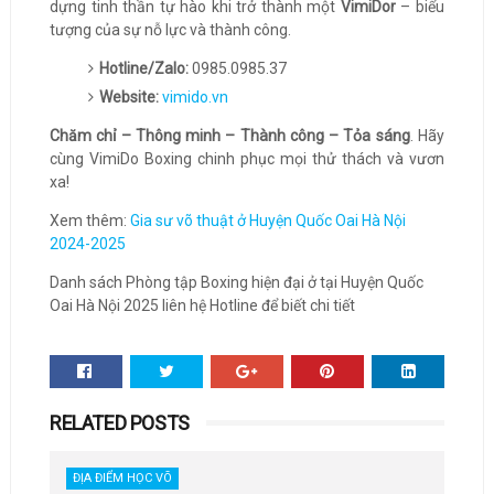
dựng tinh thần tự hào khi trở thành một
VimiDor
– biểu
tượng của sự nỗ lực và thành công.
Hotline/Zalo:
0985.0985.37
Website:
vimido.vn
Chăm chỉ – Thông minh – Thành công – Tỏa sáng
. Hãy
cùng VimiDo Boxing chinh phục mọi thử thách và vươn
xa!
Xem thêm:
Gia sư võ thuật ở Huyện Quốc Oai Hà Nội
2024-2025
Danh sách Phòng tập Boxing hiện đại ở tại Huyện Quốc
Oai Hà Nội 2025 liên hệ Hotline để biết chi tiết
RELATED POSTS
ĐỊA ĐIỂM HỌC VÕ