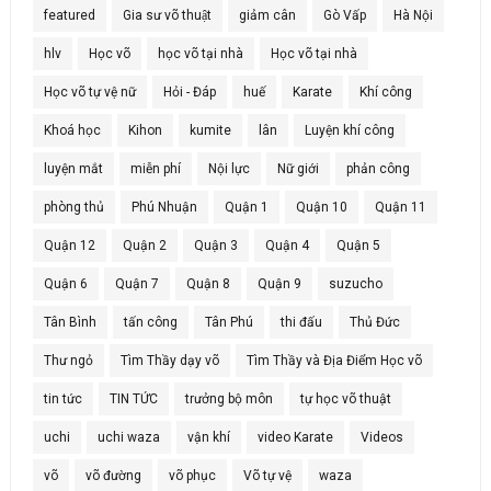
featured
Gia sư võ thuật
giảm cân
Gò Vấp
Hà Nội
hlv
Học võ
học võ tại nhà
Học võ tại nhà
Học võ tự vệ nữ
Hỏi - Đáp
huế
Karate
Khí công
Khoá học
Kihon
kumite
lân
Luyện khí công
luyện mắt
miễn phí
Nội lực
Nữ giới
phản công
phòng thủ
Phú Nhuận
Quận 1
Quận 10
Quận 11
Quận 12
Quận 2
Quận 3
Quận 4
Quận 5
Quận 6
Quận 7
Quận 8
Quận 9
suzucho
Tân Bình
tấn công
Tân Phú
thi đấu
Thủ Đức
Thư ngỏ
Tìm Thầy dạy võ
Tìm Thầy và Địa Điểm Học võ
tin tức
TIN TỨC
trưởng bộ môn
tự học võ thuật
uchi
uchi waza
vận khí
video Karate
Videos
võ
võ đường
võ phục
Võ tự vệ
waza