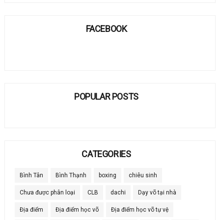
FACEBOOK
POPULAR POSTS
CATEGORIES
Bình Tân
Bình Thạnh
boxing
chiêu sinh
Chưa được phân loại
CLB
dachi
Dạy võ tại nhà
Địa điểm
Địa điểm học võ
Địa điểm học võ tự vệ