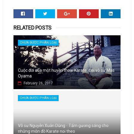
RELATED POSTS
CHƯA ĐƯỢC PHÂN LOẠI
Cuộc đời của một huyền thoại Karate: Đại võ sư Mas
Oyama
February 26, 2017
CHƯA ĐƯỢC PHÂN LOẠI
Võ sư Nguyễn Xuân Dũng - Tấm gương sáng cho
những môn đồ Karate noi theo