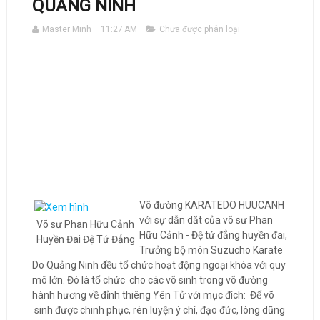
QUẢNG NINH
Master Minh
11:27 AM
Chưa được phân loại
Võ đường KARATEDO HUUCANH
với sự dẫn dắt của võ sư Phan
Võ sư Phan Hữu Cảnh
Hữu Cảnh - Đệ tứ đẳng huyền đai,
Huyền Đai Đệ Tứ Đẳng
Trưởng bộ môn Suzucho Karate
Do Quảng Ninh đều tổ chức hoạt động ngoại khóa với quy
mô lớn. Đó là tổ chức cho các võ sinh trong võ đường
hành hương về đỉnh thiêng Yên Tử với mục đích: Để võ
sinh được chinh phục, rèn luyện ý chí, đạo đức, lòng dũng