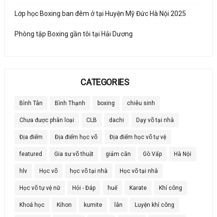
Lớp học Boxing ban đêm ở tại Huyện Mỹ Đức Hà Nội 2025
Phòng tập Boxing gần tôi tại Hải Dương
CATEGORIES
Bình Tân
Bình Thạnh
boxing
chiêu sinh
Chưa được phân loại
CLB
dachi
Dạy võ tại nhà
Địa điểm
Địa điểm học võ
Địa điểm học võ tự vệ
featured
Gia sư võ thuật
giảm cân
Gò Vấp
Hà Nội
hlv
Học võ
học võ tại nhà
Học võ tại nhà
Học võ tự vệ nữ
Hỏi - Đáp
huế
Karate
Khí công
Khoá học
Kihon
kumite
lân
Luyện khí công