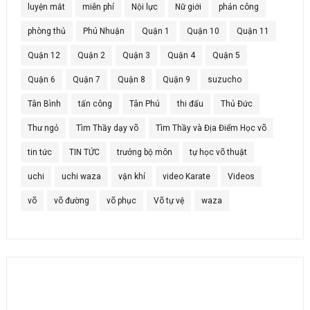
luyện mắt
miễn phí
Nội lực
Nữ giới
phản công
phòng thủ
Phú Nhuận
Quận 1
Quận 10
Quận 11
Quận 12
Quận 2
Quận 3
Quận 4
Quận 5
Quận 6
Quận 7
Quận 8
Quận 9
suzucho
Tân Bình
tấn công
Tân Phú
thi đấu
Thủ Đức
Thư ngỏ
Tìm Thầy dạy võ
Tìm Thầy và Địa Điểm Học võ
tin tức
TIN TỨC
trưởng bộ môn
tự học võ thuật
uchi
uchi waza
vận khí
video Karate
Videos
võ
võ đường
võ phục
Võ tự vệ
waza