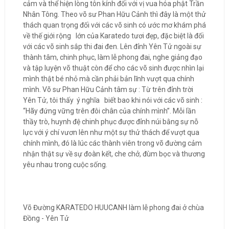
cảm và thể hiện lòng tôn kính đối với vị vua hóa phật Trần
Nhân Tông. Theo võ sư Phan Hữu Cảnh thì đây là một thử
thách quan trọng đối với các võ sinh có ước mơ khám phá
về thế giới rộng lớn của Karatedo tươi đẹp, đặc biệt là đối
với các võ sinh sắp thi đai đen. Lên đỉnh Yên Tử ngoài sự
thành tâm, chinh phục, làm lễ phong đai, nghe giảng đạo
và tập luyện võ thuật còn để cho các võ sinh được nhìn lại
mình thật bé nhỏ mà cần phải bản lĩnh vượt qua chính
mình. Võ sư Phan Hữu Cảnh tâm sự : Từ trên đỉnh trời
Yên Tử, tôi thấy ý nghĩa biết bao khi nói với các võ sinh :
“Hãy đứng vững trên đôi chân của chính mình”. Mỗi lần
thầy trò, huynh đệ chinh phục được đỉnh núi bằng sự nỗ
lực với ý chí vươn lên như một sự thử thách để vượt qua
chính mình, đó là lúc các thành viên trong võ đường cảm
nhận thật sự về sự đoàn kết, che chở, đùm bọc và thương
yêu nhau trong cuộc sống.
Võ Đường KARATEDO HUUCANH làm lễ phong đai ở chùa
Đồng - Yên Tử