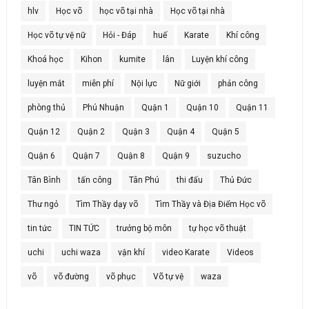
hlv
Học võ
học võ tại nhà
Học võ tại nhà
Học võ tự vệ nữ
Hỏi - Đáp
huế
Karate
Khí công
Khoá học
Kihon
kumite
lân
Luyện khí công
luyện mắt
miễn phí
Nội lực
Nữ giới
phản công
phòng thủ
Phú Nhuận
Quận 1
Quận 10
Quận 11
Quận 12
Quận 2
Quận 3
Quận 4
Quận 5
Quận 6
Quận 7
Quận 8
Quận 9
suzucho
Tân Bình
tấn công
Tân Phú
thi đấu
Thủ Đức
Thư ngỏ
Tìm Thầy dạy võ
Tìm Thầy và Địa Điểm Học võ
tin tức
TIN TỨC
trưởng bộ môn
tự học võ thuật
uchi
uchi waza
vận khí
video Karate
Videos
võ
võ đường
võ phục
Võ tự vệ
waza