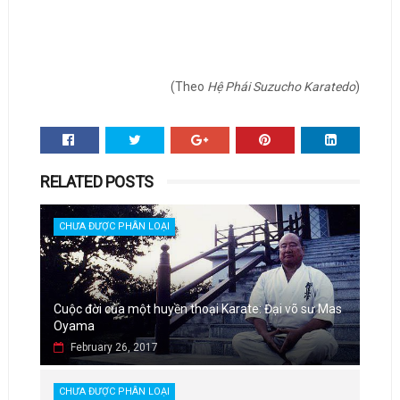
(Theo
Hệ Phái Suzucho Karatedo
)
RELATED POSTS
CHƯA ĐƯỢC PHÂN LOẠI
Cuộc đời của một huyền thoại Karate: Đại võ sư Mas
Oyama
February 26, 2017
CHƯA ĐƯỢC PHÂN LOẠI