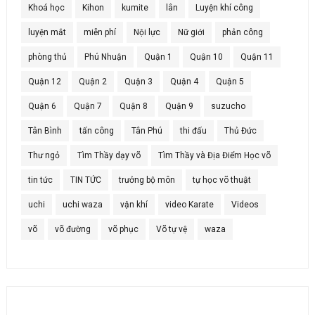
Khoá học
Kihon
kumite
lân
Luyện khí công
luyện mắt
miễn phí
Nội lực
Nữ giới
phản công
phòng thủ
Phú Nhuận
Quận 1
Quận 10
Quận 11
Quận 12
Quận 2
Quận 3
Quận 4
Quận 5
Quận 6
Quận 7
Quận 8
Quận 9
suzucho
Tân Bình
tấn công
Tân Phú
thi đấu
Thủ Đức
Thư ngỏ
Tìm Thầy dạy võ
Tìm Thầy và Địa Điểm Học võ
tin tức
TIN TỨC
trưởng bộ môn
tự học võ thuật
uchi
uchi waza
vận khí
video Karate
Videos
võ
võ đường
võ phục
Võ tự vệ
waza