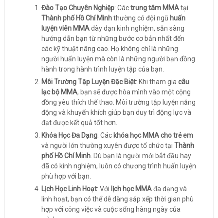
Đào Tạo Chuyên Nghiệp
: Các
trung tâm MMA
tại
Thành phố Hồ Chí Minh
thường có đội ngũ
huấn
luyện viên MMA
dày dạn kinh nghiệm, sẵn sàng
hướng dẫn bạn từ những bước cơ bản nhất đến
các kỹ thuật nâng cao. Họ không chỉ là những
người huấn luyện mà còn là những người bạn đồng
hành trong hành trình luyện tập của bạn.
Môi Trường Tập Luyện Đặc Biệt
: Khi tham gia
câu
lạc bộ MMA
, bạn sẽ được hòa mình vào một cộng
đồng yêu thích thể thao. Môi trường tập luyện năng
động và khuyến khích giúp bạn duy trì động lực và
đạt được kết quả tốt hơn.
Khóa Học Đa Dạng
: Các
khóa học MMA cho trẻ em
và người lớn thường xuyên được tổ chức tại
Thành
phố Hồ Chí Minh
. Dù bạn là người mới bắt đầu hay
đã có kinh nghiệm, luôn có chương trình huấn luyện
phù hợp với bạn.
Lịch Học Linh Hoạt
: Với
lịch học MMA
đa dạng và
linh hoạt, bạn có thể dễ dàng sắp xếp thời gian phù
hợp với công việc và cuộc sống hàng ngày của