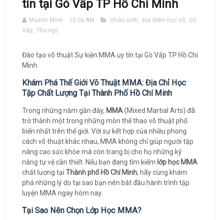
tín tại Gò Vấp TP Hồ Chí Minh
Master Minh
10:06 AM
chiêu sinh
,
Địa điểm học võ
,
Gò
Vấp
,
Thư ngỏ
Đào tạo võ thuật Sự kiện MMA uy tín tại Gò Vấp TP Hồ Chí
Minh
Khám Phá Thế Giới Võ Thuật MMA: Địa Chỉ Học
Tập Chất Lượng Tại Thành Phố Hồ Chí Minh
Trong những năm gần đây,
MMA
(Mixed Martial Arts) đã
trở thành một trong những môn thể thao võ thuật phổ
biến nhất trên thế giới. Với sự kết hợp của nhiều phong
cách võ thuật khác nhau, MMA không chỉ giúp người tập
nâng cao sức khỏe mà còn trang bị cho họ những kỹ
năng tự vệ cần thiết. Nếu bạn đang tìm kiếm
lớp học MMA
chất lượng tại
Thành phố Hồ Chí Minh
, hãy cùng khám
phá những lý do tại sao bạn nên bắt đầu hành trình tập
luyện MMA ngay hôm nay.
Tại Sao Nên Chọn Lớp Học MMA?