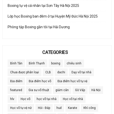
Boxing tự vệ cá nhân tại Sơn Tây Hà Nội 2025
Lớp học Boxing ban đêm ở tại Huyện Mỹ Đức Hà Nội 2025
Phòng tập Boxing gần tôi tại Hải Dương
CATEGORIES
Bình Tân
Bình Thạnh
boxing
chiêu sinh
Chưa được phân loại
CLB
dachi
Dạy võ tại nhà
Địa điểm
Địa điểm học võ
Địa điểm học võ tự vệ
featured
Gia sư võ thuật
giảm cân
Gò Vấp
Hà Nội
hlv
Học võ
học võ tại nhà
Học võ tại nhà
Học võ tự vệ nữ
Hỏi - Đáp
huế
Karate
Khí công