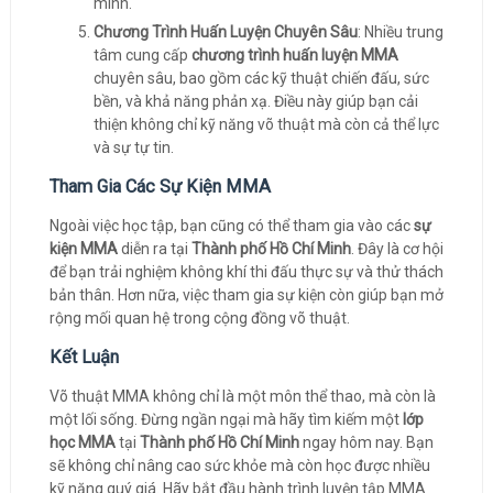
mình.
Chương Trình Huấn Luyện Chuyên Sâu
: Nhiều trung
tâm cung cấp
chương trình huấn luyện MMA
chuyên sâu, bao gồm các kỹ thuật chiến đấu, sức
bền, và khả năng phản xạ. Điều này giúp bạn cải
thiện không chỉ kỹ năng võ thuật mà còn cả thể lực
và sự tự tin.
Tham Gia Các Sự Kiện MMA
Ngoài việc học tập, bạn cũng có thể tham gia vào các
sự
kiện MMA
diễn ra tại
Thành phố Hồ Chí Minh
. Đây là cơ hội
để bạn trải nghiệm không khí thi đấu thực sự và thử thách
bản thân. Hơn nữa, việc tham gia sự kiện còn giúp bạn mở
rộng mối quan hệ trong cộng đồng võ thuật.
Kết Luận
Võ thuật MMA không chỉ là một môn thể thao, mà còn là
một lối sống. Đừng ngần ngại mà hãy tìm kiếm một
lớp
học MMA
tại
Thành phố Hồ Chí Minh
ngay hôm nay. Bạn
sẽ không chỉ nâng cao sức khỏe mà còn học được nhiều
kỹ năng quý giá. Hãy bắt đầu hành trình luyện tập MMA