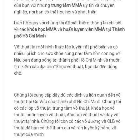
của bạn với những
trung tâm MMA
uy tín và chuyên
nghiệp, nơi bạn có thể học hỏi và phát triển.
Liên hệ ngay với chúng tôi để biết thêm thông tin chi tiết
về các
khóa học MMA
và
huấn luyện viên MMA
tại
Thành
phố Hồ Chí Minh
!
Võ thuật là một hình thức tập luyện rất phổ biến và có
nhiều lợi ích cho sức khỏe cũng như tâm hồn con người.
Nếu bạn đang sống tại thành phố Hồ Chí Minh và muốn
tìm kiếm các địa chỉ để học võ thuật, bạn đã đến đúng
chỗ.
Chúng tôi cung cấp đầy đủ các dịch vụ liên quan đến võ
thuật ttại Gò Vấp của thành phố Hồ Chí Minh. Chúng tôi
có các lớp võ thuật, trung tâm võ thuật, khóa học võ
thuật, huấn luyện võ thuật, đào tạo võ thuật và dạy võ
thuật tại nhà. Chúng tôi còn có các võ đường và CLB võ
thuật để bạn có thể tham gia và rèn luyện kỹ năng võ
thuật của mình.