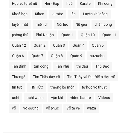
Học võ tự vệ nữ
Hỏi - Đáp
huế
Karate
Khí công
Khoá học
Kihon
kumite
lân
Luyện khí công
luyện mắt
miễn phí
Nội lực
Nữ giới
phản công
phòng thủ
Phú Nhuận
Quận 1
Quận 10
Quận 11
Quận 12
Quận 2
Quận 3
Quận 4
Quận 5
Quận 6
Quận 7
Quận 8
Quận 9
suzucho
Tân Bình
tấn công
Tân Phú
thi đấu
Thủ Đức
Thư ngỏ
Tìm Thầy dạy võ
Tìm Thầy và Địa Điểm Học võ
tin tức
TIN TỨC
trưởng bộ môn
tự học võ thuật
uchi
uchi waza
vận khí
video Karate
Videos
võ
võ đường
võ phục
Võ tự vệ
waza