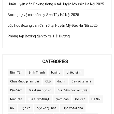
Huấn luyện viên Boxing riêng ở tại Huyện Mỹ Đức Hà Nội 2025
Boxing tự vệ cá nhân tại Sơn Tây Hà Nội 2025
Lớp học Boxing ban đêm ở tại Huyện Mỹ Đức Hà Nội 2025
Phòng tập Boxing gần tôi tại Hải Dương
CATEGORIES
Bình Tân
Bình Thạnh
boxing
chiêu sinh
Chưa được phân loại
CLB
dachi
Dạy võ tại nhà
Địa điểm
Địa điểm học võ
Địa điểm học võ tự vệ
featured
Gia sư võ thuật
giảm cân
Gò Vấp
Hà Nội
hlv
Học võ
học võ tại nhà
Học võ tại nhà