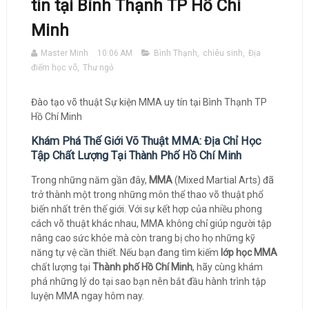
tín tại Bình Thạnh TP Hồ Chí
Minh
Master Minh
10:06 AM
Bình Thạnh
,
chiêu sinh
,
Địa
điểm học võ
,
Thư ngỏ
Đào tạo võ thuật Sự kiện MMA uy tín tại Bình Thạnh TP
Hồ Chí Minh
Khám Phá Thế Giới Võ Thuật MMA: Địa Chỉ Học
Tập Chất Lượng Tại Thành Phố Hồ Chí Minh
Trong những năm gần đây,
MMA
(Mixed Martial Arts) đã
trở thành một trong những môn thể thao võ thuật phổ
biến nhất trên thế giới. Với sự kết hợp của nhiều phong
cách võ thuật khác nhau, MMA không chỉ giúp người tập
nâng cao sức khỏe mà còn trang bị cho họ những kỹ
năng tự vệ cần thiết. Nếu bạn đang tìm kiếm
lớp học MMA
chất lượng tại
Thành phố Hồ Chí Minh
, hãy cùng khám
phá những lý do tại sao bạn nên bắt đầu hành trình tập
luyện MMA ngay hôm nay.