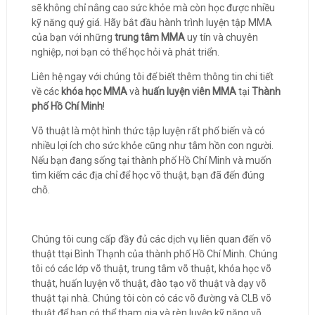
sẽ không chỉ nâng cao sức khỏe mà còn học được nhiều
kỹ năng quý giá. Hãy bắt đầu hành trình luyện tập MMA
của bạn với những
trung tâm MMA
uy tín và chuyên
nghiệp, nơi bạn có thể học hỏi và phát triển.
Liên hệ ngay với chúng tôi để biết thêm thông tin chi tiết
về các
khóa học MMA
và
huấn luyện viên MMA
tại
Thành
phố Hồ Chí Minh
!
Võ thuật là một hình thức tập luyện rất phổ biến và có
nhiều lợi ích cho sức khỏe cũng như tâm hồn con người.
Nếu bạn đang sống tại thành phố Hồ Chí Minh và muốn
tìm kiếm các địa chỉ để học võ thuật, bạn đã đến đúng
chỗ.
Chúng tôi cung cấp đầy đủ các dịch vụ liên quan đến võ
thuật ttại Bình Thạnh của thành phố Hồ Chí Minh. Chúng
tôi có các lớp võ thuật, trung tâm võ thuật, khóa học võ
thuật, huấn luyện võ thuật, đào tạo võ thuật và dạy võ
thuật tại nhà. Chúng tôi còn có các võ đường và CLB võ
thuật để bạn có thể tham gia và rèn luyện kỹ năng võ