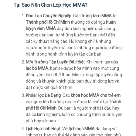
Tại Sao Nên Chọn Lớp Học MMA?
Đào Tạo Chuyên Nghiệp
: Các
trung tâm MMA
tại
Thành phố Hồ Chí Minh
thường có đội ngũ
huấn
luyện viên MMA
dày dạn kinh nghiệm, sẵn sàng
hướng dẫn bạn từ những bước cơ bản nhất đến
các kỹ thuật nâng cao. Họ không chỉ là những
người huấn luyện mà còn là những người bạn đồng
hành trong hành trình luyện tập của bạn.
Môi Trường Tập Luyện Đặc Biệt
: Khi tham gia
câu
lạc bộ MMA
, bạn sẽ được hòa mình vào một cộng
đồng yêu thích thể thao. Môi trường tập luyện năng
động và khuyến khích giúp bạn duy trì động lực và
đạt được kết quả tốt hơn.
Khóa Học Đa Dạng
: Các
khóa học MMA cho trẻ em
và người lớn thường xuyên được tổ chức tại
Thành
phố Hồ Chí Minh
. Dù bạn là người mới bắt đầu hay
đã có kinh nghiệm, luôn có chương trình huấn luyện
phù hợp với bạn.
Lịch Học Linh Hoạt
: Với
lịch học MMA
đa dạng và
linh hoạt, bạn có thể dễ dàng sắp xếp thời gian phù