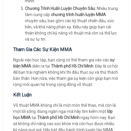
mình.
Chương Trình Huấn Luyện Chuyên Sâu
: Nhiều trung
tâm cung cấp
chương trình huấn luyện MMA
chuyên sâu, bao gồm các kỹ thuật chiến đấu, sức
bền, và khả năng phản xạ. Điều này giúp bạn cải
thiện không chỉ kỹ năng võ thuật mà còn cả thể lực
và sự tự tin.
Tham Gia Các Sự Kiện MMA
Ngoài việc học tập, bạn cũng có thể tham gia vào các
sự
kiện MMA
diễn ra tại
Thành phố Hồ Chí Minh
. Đây là cơ hội
để bạn trải nghiệm không khí thi đấu thực sự và thử thách
bản thân. Hơn nữa, việc tham gia sự kiện còn giúp bạn mở
rộng mối quan hệ trong cộng đồng võ thuật.
Kết Luận
Võ thuật MMA không chỉ là một môn thể thao, mà còn là
một lối sống. Đừng ngần ngại mà hãy tìm kiếm một
lớp
học MMA
tại
Thành phố Hồ Chí Minh
ngay hôm nay. Bạn
sẽ không chỉ nâng cao sức khỏe mà còn học được nhiều
kỹ năng quý giá. Hãy bắt đầu hành trình luyện tập MMA