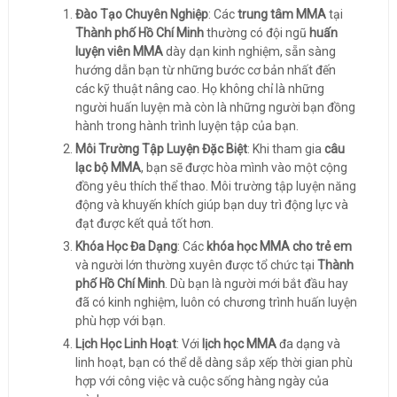
Đào Tạo Chuyên Nghiệp
: Các
trung tâm MMA
tại
Thành phố Hồ Chí Minh
thường có đội ngũ
huấn
luyện viên MMA
dày dạn kinh nghiệm, sẵn sàng
hướng dẫn bạn từ những bước cơ bản nhất đến
các kỹ thuật nâng cao. Họ không chỉ là những
người huấn luyện mà còn là những người bạn đồng
hành trong hành trình luyện tập của bạn.
Môi Trường Tập Luyện Đặc Biệt
: Khi tham gia
câu
lạc bộ MMA
, bạn sẽ được hòa mình vào một cộng
đồng yêu thích thể thao. Môi trường tập luyện năng
động và khuyến khích giúp bạn duy trì động lực và
đạt được kết quả tốt hơn.
Khóa Học Đa Dạng
: Các
khóa học MMA cho trẻ em
và người lớn thường xuyên được tổ chức tại
Thành
phố Hồ Chí Minh
. Dù bạn là người mới bắt đầu hay
đã có kinh nghiệm, luôn có chương trình huấn luyện
phù hợp với bạn.
Lịch Học Linh Hoạt
: Với
lịch học MMA
đa dạng và
linh hoạt, bạn có thể dễ dàng sắp xếp thời gian phù
hợp với công việc và cuộc sống hàng ngày của