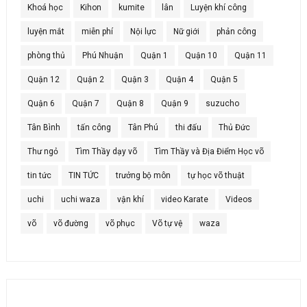
Khoá học
Kihon
kumite
lân
Luyện khí công
luyện mắt
miễn phí
Nội lực
Nữ giới
phản công
phòng thủ
Phú Nhuận
Quận 1
Quận 10
Quận 11
Quận 12
Quận 2
Quận 3
Quận 4
Quận 5
Quận 6
Quận 7
Quận 8
Quận 9
suzucho
Tân Bình
tấn công
Tân Phú
thi đấu
Thủ Đức
Thư ngỏ
Tìm Thầy dạy võ
Tìm Thầy và Địa Điểm Học võ
tin tức
TIN TỨC
trưởng bộ môn
tự học võ thuật
uchi
uchi waza
vận khí
video Karate
Videos
võ
võ đường
võ phục
Võ tự vệ
waza