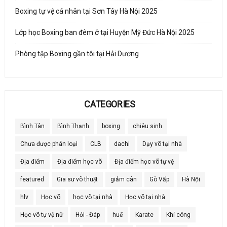
Boxing tự vệ cá nhân tại Sơn Tây Hà Nội 2025
Lớp học Boxing ban đêm ở tại Huyện Mỹ Đức Hà Nội 2025
Phòng tập Boxing gần tôi tại Hải Dương
CATEGORIES
Bình Tân
Bình Thạnh
boxing
chiêu sinh
Chưa được phân loại
CLB
dachi
Dạy võ tại nhà
Địa điểm
Địa điểm học võ
Địa điểm học võ tự vệ
featured
Gia sư võ thuật
giảm cân
Gò Vấp
Hà Nội
hlv
Học võ
học võ tại nhà
Học võ tại nhà
Học võ tự vệ nữ
Hỏi - Đáp
huế
Karate
Khí công