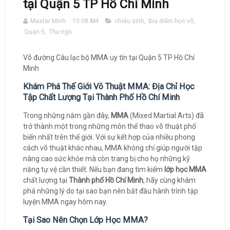
tại Quận 5 TP Hồ Chí Minh
Master Minh
10:08 AM
chiêu sinh
,
Địa điểm học võ
,
Quận 5
,
Thư ngỏ
Võ đường Câu lạc bộ MMA uy tín tại Quận 5 TP Hồ Chí
Minh
Khám Phá Thế Giới Võ Thuật MMA: Địa Chỉ Học
Tập Chất Lượng Tại Thành Phố Hồ Chí Minh
Trong những năm gần đây,
MMA
(Mixed Martial Arts) đã
trở thành một trong những môn thể thao võ thuật phổ
biến nhất trên thế giới. Với sự kết hợp của nhiều phong
cách võ thuật khác nhau, MMA không chỉ giúp người tập
nâng cao sức khỏe mà còn trang bị cho họ những kỹ
năng tự vệ cần thiết. Nếu bạn đang tìm kiếm
lớp học MMA
chất lượng tại
Thành phố Hồ Chí Minh
, hãy cùng khám
phá những lý do tại sao bạn nên bắt đầu hành trình tập
luyện MMA ngay hôm nay.
Tại Sao Nên Chọn Lớp Học MMA?