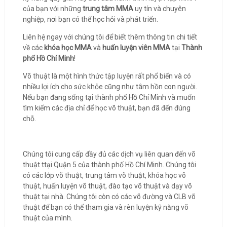
của bạn với những
trung tâm MMA
uy tín và chuyên
nghiệp, nơi bạn có thể học hỏi và phát triển.
Liên hệ ngay với chúng tôi để biết thêm thông tin chi tiết
về các
khóa học MMA
và
huấn luyện viên MMA
tại
Thành
phố Hồ Chí Minh
!
Võ thuật là một hình thức tập luyện rất phổ biến và có
nhiều lợi ích cho sức khỏe cũng như tâm hồn con người.
Nếu bạn đang sống tại thành phố Hồ Chí Minh và muốn
tìm kiếm các địa chỉ để học võ thuật, bạn đã đến đúng
chỗ.
Chúng tôi cung cấp đầy đủ các dịch vụ liên quan đến võ
thuật ttại Quận 5 của thành phố Hồ Chí Minh. Chúng tôi
có các lớp võ thuật, trung tâm võ thuật, khóa học võ
thuật, huấn luyện võ thuật, đào tạo võ thuật và dạy võ
thuật tại nhà. Chúng tôi còn có các võ đường và CLB võ
thuật để bạn có thể tham gia và rèn luyện kỹ năng võ
thuật của mình.