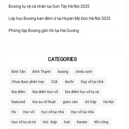
Boxing tự vệ cá nhân tại Sơn Tây Hà Nội 2025
Lớp học Boxing ban đêm ở tại Huyện Mỹ Đức Hà Nội 2025
Phòng tập Boxing gần tôi tại Hải Dương
CATEGORIES
Bình Tân
Bình Thạnh
boxing
chiêu sinh
Chưa được phân loại
CLB
dachi
Dạy võ tại nhà
Địa điểm
Địa điểm học võ
Địa điểm học võ tự vệ
featured
Gia sư võ thuật
giảm cân
Gò Vấp
Hà Nội
hlv
Học võ
học võ tại nhà
Học võ tại nhà
Học võ tự vệ nữ
Hỏi - Đáp
huế
Karate
Khí công