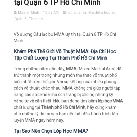
tại Quận 6 TP Hồ Chí Minh
Master Minh
10:08 AM
chiêu sinh
,
Địa điểm học võ
,
Quận 6
,
Thư ngỏ
Võ đường Câu lạc bộ MMA uy tín tại Quận 6 TP Hồ Chí
Minh
Khám Phá Thế Giới Võ Thuật MMA: Địa Chỉ Học
Tập Chất Lượng Tại Thành Phố Hồ Chí Minh
Trong những năm gần đây,
MMA
(Mixed Martial Arts) đã
trở thành một trong những môn thể thao võ thuật phổ
biến nhất trên thế giới. Với sự kết hợp của nhiều phong
cách võ thuật khác nhau, MMA không chỉ giúp người tập
nâng cao sức khỏe mà còn trang bị cho họ những kỹ
năng tự vệ cần thiết. Nếu bạn đang tìm kiếm
lớp học MMA
chất lượng tại
Thành phố Hồ Chí Minh
, hãy cùng khám
phá những lý do tại sao bạn nên bắt đầu hành trình tập
luyện MMA ngay hôm nay.
Tại Sao Nên Chọn Lớp Học MMA?