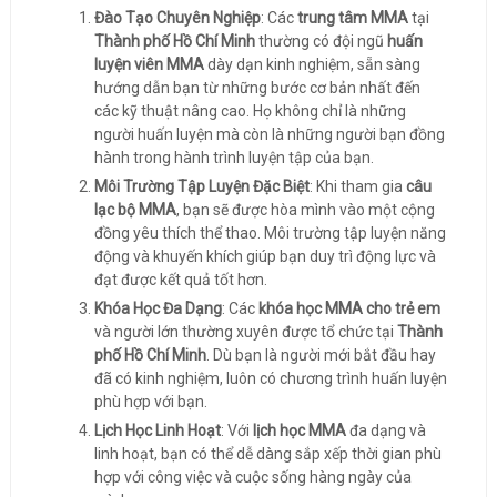
Đào Tạo Chuyên Nghiệp
: Các
trung tâm MMA
tại
Thành phố Hồ Chí Minh
thường có đội ngũ
huấn
luyện viên MMA
dày dạn kinh nghiệm, sẵn sàng
hướng dẫn bạn từ những bước cơ bản nhất đến
các kỹ thuật nâng cao. Họ không chỉ là những
người huấn luyện mà còn là những người bạn đồng
hành trong hành trình luyện tập của bạn.
Môi Trường Tập Luyện Đặc Biệt
: Khi tham gia
câu
lạc bộ MMA
, bạn sẽ được hòa mình vào một cộng
đồng yêu thích thể thao. Môi trường tập luyện năng
động và khuyến khích giúp bạn duy trì động lực và
đạt được kết quả tốt hơn.
Khóa Học Đa Dạng
: Các
khóa học MMA cho trẻ em
và người lớn thường xuyên được tổ chức tại
Thành
phố Hồ Chí Minh
. Dù bạn là người mới bắt đầu hay
đã có kinh nghiệm, luôn có chương trình huấn luyện
phù hợp với bạn.
Lịch Học Linh Hoạt
: Với
lịch học MMA
đa dạng và
linh hoạt, bạn có thể dễ dàng sắp xếp thời gian phù
hợp với công việc và cuộc sống hàng ngày của