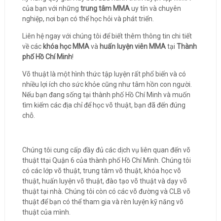
của bạn với những
trung tâm MMA
uy tín và chuyên
nghiệp, nơi bạn có thể học hỏi và phát triển.
Liên hệ ngay với chúng tôi để biết thêm thông tin chi tiết
về các
khóa học MMA
và
huấn luyện viên MMA
tại
Thành
phố Hồ Chí Minh
!
Võ thuật là một hình thức tập luyện rất phổ biến và có
nhiều lợi ích cho sức khỏe cũng như tâm hồn con người.
Nếu bạn đang sống tại thành phố Hồ Chí Minh và muốn
tìm kiếm các địa chỉ để học võ thuật, bạn đã đến đúng
chỗ.
Chúng tôi cung cấp đầy đủ các dịch vụ liên quan đến võ
thuật ttại Quận 6 của thành phố Hồ Chí Minh. Chúng tôi
có các lớp võ thuật, trung tâm võ thuật, khóa học võ
thuật, huấn luyện võ thuật, đào tạo võ thuật và dạy võ
thuật tại nhà. Chúng tôi còn có các võ đường và CLB võ
thuật để bạn có thể tham gia và rèn luyện kỹ năng võ
thuật của mình.