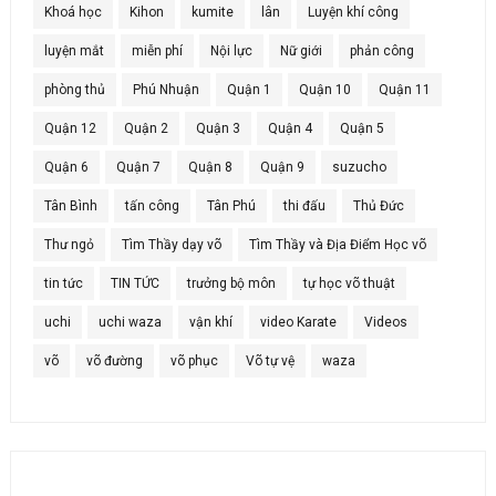
Khoá học
Kihon
kumite
lân
Luyện khí công
luyện mắt
miễn phí
Nội lực
Nữ giới
phản công
phòng thủ
Phú Nhuận
Quận 1
Quận 10
Quận 11
Quận 12
Quận 2
Quận 3
Quận 4
Quận 5
Quận 6
Quận 7
Quận 8
Quận 9
suzucho
Tân Bình
tấn công
Tân Phú
thi đấu
Thủ Đức
Thư ngỏ
Tìm Thầy dạy võ
Tìm Thầy và Địa Điểm Học võ
tin tức
TIN TỨC
trưởng bộ môn
tự học võ thuật
uchi
uchi waza
vận khí
video Karate
Videos
võ
võ đường
võ phục
Võ tự vệ
waza