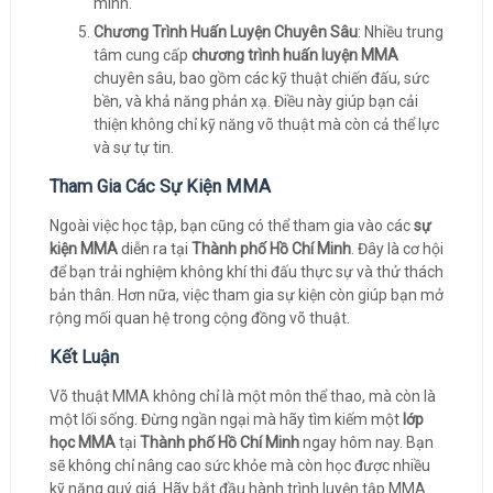
mình.
Chương Trình Huấn Luyện Chuyên Sâu
: Nhiều trung
tâm cung cấp
chương trình huấn luyện MMA
chuyên sâu, bao gồm các kỹ thuật chiến đấu, sức
bền, và khả năng phản xạ. Điều này giúp bạn cải
thiện không chỉ kỹ năng võ thuật mà còn cả thể lực
và sự tự tin.
Tham Gia Các Sự Kiện MMA
Ngoài việc học tập, bạn cũng có thể tham gia vào các
sự
kiện MMA
diễn ra tại
Thành phố Hồ Chí Minh
. Đây là cơ hội
để bạn trải nghiệm không khí thi đấu thực sự và thử thách
bản thân. Hơn nữa, việc tham gia sự kiện còn giúp bạn mở
rộng mối quan hệ trong cộng đồng võ thuật.
Kết Luận
Võ thuật MMA không chỉ là một môn thể thao, mà còn là
một lối sống. Đừng ngần ngại mà hãy tìm kiếm một
lớp
học MMA
tại
Thành phố Hồ Chí Minh
ngay hôm nay. Bạn
sẽ không chỉ nâng cao sức khỏe mà còn học được nhiều
kỹ năng quý giá. Hãy bắt đầu hành trình luyện tập MMA