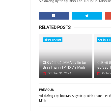
Võ đường uy tín tại Bình Tân TP Hồ Chí Minh l
RELATED POSTS
BÌNH THẠNH
CHIÊU SI
CLB võ thuật MMA uy tín tại
CLB võ t
Bình Thạnh TP Hồ Chí Minh
Gò Vấp T
October 31, 2024
Octobe
PREVIOUS
Võ đường Lớp học MMA uy tín tại Bình Thạnh TP Hồ
Minh