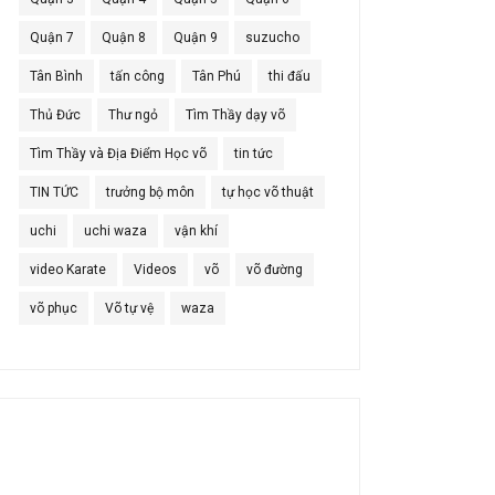
Quận 7
Quận 8
Quận 9
suzucho
Tân Bình
tấn công
Tân Phú
thi đấu
Thủ Đức
Thư ngỏ
Tìm Thầy dạy võ
Tìm Thầy và Địa Điểm Học võ
tin tức
TIN TỨC
trưởng bộ môn
tự học võ thuật
uchi
uchi waza
vận khí
video Karate
Videos
võ
võ đường
võ phục
Võ tự vệ
waza