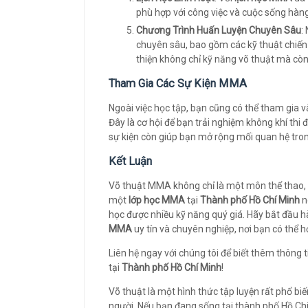
phù hợp với công việc và cuộc sống hàn
Chương Trình Huấn Luyện Chuyên Sâu
:
chuyên sâu, bao gồm các kỹ thuật chiến 
thiện không chỉ kỹ năng võ thuật mà còn c
Tham Gia Các Sự Kiện MMA
Ngoài việc học tập, bạn cũng có thể tham gia 
Đây là cơ hội để bạn trải nghiệm không khí thi
sự kiện còn giúp bạn mở rộng mối quan hệ tro
Kết Luận
Võ thuật MMA không chỉ là một môn thể thao, 
một
lớp học MMA
tại
Thành phố Hồ Chí Minh
n
học được nhiều kỹ năng quý giá. Hãy bắt đầu 
MMA
uy tín và chuyên nghiệp, nơi bạn có thể họ
Liên hệ ngay với chúng tôi để biết thêm thông ti
tại
Thành phố Hồ Chí Minh
!
Võ thuật là một hình thức tập luyện rất phổ bi
người. Nếu bạn đang sống tại thành phố Hồ Chí