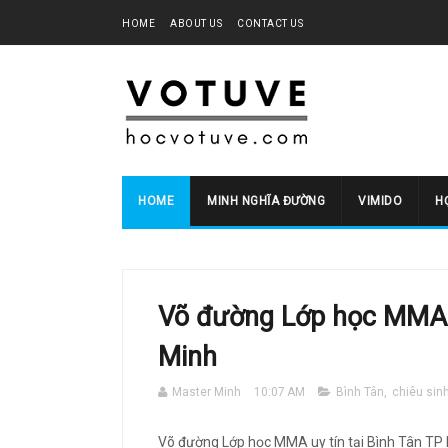
HOME
ABOUT US
CONTACT US
HOME
MINH NGHĨA ĐƯỜNG
VIMIDO
HO
Võ đường Lớp học MMA u
Minh
Master Minh
10:07 AM
Bình Tân
,
chiêu sin
Võ đường Lớp học MMA uy tín tại Bình Tân TP 