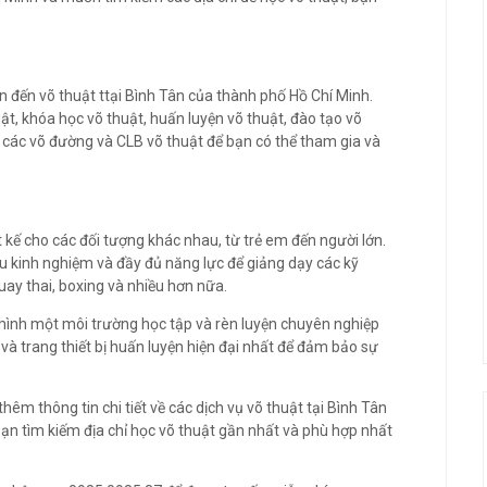
n đến võ thuật ttại Bình Tân của thành phố Hồ Chí Minh.
ật, khóa học võ thuật, huấn luyện võ thuật, đào tạo võ
ó các võ đường và CLB võ thuật để bạn có thể tham gia và
 kế cho các đối tượng khác nhau, từ trẻ em đến người lớn.
àu kinh nghiệm và đầy đủ năng lực để giảng dạy các kỹ
ay thai, boxing và nhiều hơn nữa.
mình một môi trường học tập và rèn luyện chuyên nghiệp
 và trang thiết bị huấn luyện hiện đại nhất để đảm bảo sự
hêm thông tin chi tiết về các dịch vụ võ thuật tại Bình Tân
bạn tìm kiếm địa chỉ học võ thuật gần nhất và phù hợp nhất