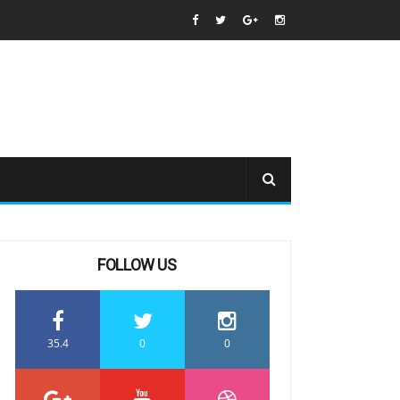
FOLLOW US
35.4
0
0