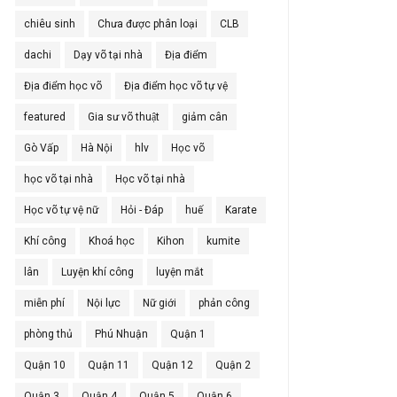
chiêu sinh
Chưa được phân loại
CLB
dachi
Dạy võ tại nhà
Địa điểm
Địa điểm học võ
Địa điểm học võ tự vệ
featured
Gia sư võ thuật
giảm cân
Gò Vấp
Hà Nội
hlv
Học võ
học võ tại nhà
Học võ tại nhà
Học võ tự vệ nữ
Hỏi - Đáp
huế
Karate
Khí công
Khoá học
Kihon
kumite
lân
Luyện khí công
luyện mắt
miễn phí
Nội lực
Nữ giới
phản công
phòng thủ
Phú Nhuận
Quận 1
Quận 10
Quận 11
Quận 12
Quận 2
Quận 3
Quận 4
Quận 5
Quận 6