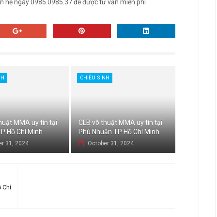
iên hệ ngay 0985.0985.37 để được tư vấn miễn phí
NH
CHIÊU SINH
huật MMA uy tín tại
CLB võ thuật MMA uy tín tại
P Hồ Chí Minh
Phú Nhuận TP Hồ Chí Minh
r 31, 2024
October 31, 2024
 Chí