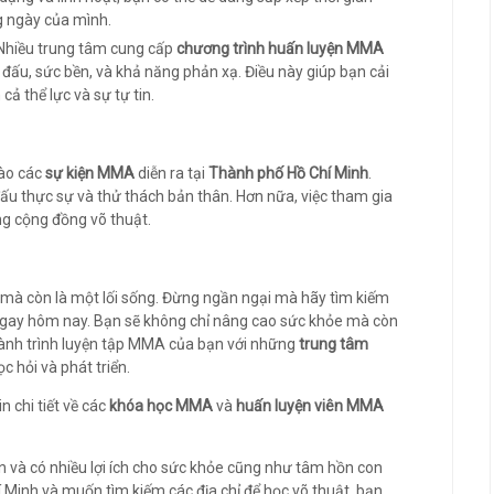
g ngày của mình.
 Nhiều trung tâm cung cấp
chương trình huấn luyện MMA
đấu, sức bền, và khả năng phản xạ. Điều này giúp bạn cải
ả thể lực và sự tự tin.
vào các
sự kiện MMA
diễn ra tại
Thành phố Hồ Chí Minh
.
 đấu thực sự và thử thách bản thân. Hơn nữa, việc tham gia
ng cộng đồng võ thuật.
mà còn là một lối sống. Đừng ngần ngại mà hãy tìm kiếm
gay hôm nay. Bạn sẽ không chỉ nâng cao sức khỏe mà còn
hành trình luyện tập MMA của bạn với những
trung tâm
c hỏi và phát triển.
n chi tiết về các
khóa học MMA
và
huấn luyện viên MMA
ến và có nhiều lợi ích cho sức khỏe cũng như tâm hồn con
 Minh và muốn tìm kiếm các địa chỉ để học võ thuật, bạn