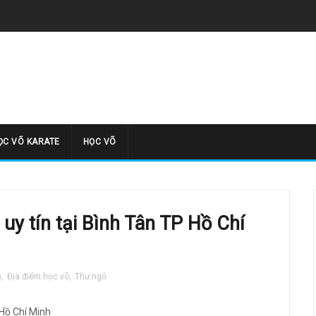
̣C VÕ KARATE
HỌC VÕ
y tín tại Bình Tân TP Hồ Chí
h
,
Địa điểm học võ
,
Thư ngỏ
Hồ Chí Minh