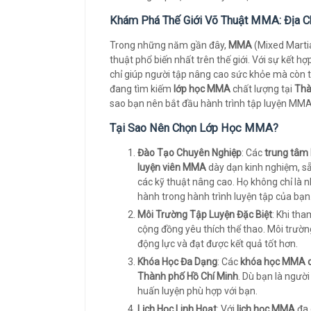
Khám Phá Thế Giới Võ Thuật MMA: Địa C
Trong những năm gần đây,
MMA
(Mixed Martia
thuật phổ biến nhất trên thế giới. Với sự kết
chỉ giúp người tập nâng cao sức khỏe mà còn t
đang tìm kiếm
lớp học MMA
chất lượng tại
Thà
sao bạn nên bắt đầu hành trình tập luyện MM
Tại Sao Nên Chọn Lớp Học MMA?
Đào Tạo Chuyên Nghiệp
: Các
trung tâ
luyện viên MMA
dày dạn kinh nghiệm, s
các kỹ thuật nâng cao. Họ không chỉ là
hành trong hành trình luyện tập của bạn
Môi Trường Tập Luyện Đặc Biệt
: Khi tha
cộng đồng yêu thích thể thao. Môi trườn
động lực và đạt được kết quả tốt hơn.
Khóa Học Đa Dạng
: Các
khóa học MMA c
Thành phố Hồ Chí Minh
. Dù bạn là ngườ
huấn luyện phù hợp với bạn.
Lịch Học Linh Hoạt
: Với
lịch học MMA
đa 