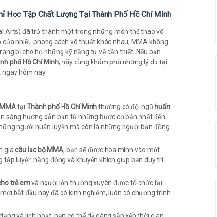
hỉ Học Tập Chất Lượng Tại Thành Phố Hồ Chí Minh
l Arts) đã trở thành một trong những môn thể thao võ
 hợp của nhiều phong cách võ thuật khác nhau, MMA không
rang bị cho họ những kỹ năng tự vệ cần thiết. Nếu bạn
nh phố Hồ Chí Minh
, hãy cùng khám phá những lý do tại
A ngay hôm nay.
m MMA
tại
Thành phố Hồ Chí Minh
thường có đội ngũ
huấn
ẵn sàng hướng dẫn bạn từ những bước cơ bản nhất đến
 những người huấn luyện mà còn là những người bạn đồng
.
m gia
câu lạc bộ MMA
, bạn sẽ được hòa mình vào một
g tập luyện năng động và khuyến khích giúp bạn duy trì
ho trẻ em
và người lớn thường xuyên được tổ chức tại
i mới bắt đầu hay đã có kinh nghiệm, luôn có chương trình
dạng và linh hoạt, bạn có thể dễ dàng sắp xếp thời gian