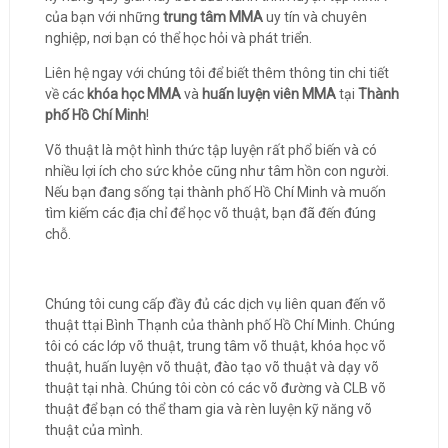
của bạn với những
trung tâm MMA
uy tín và chuyên
nghiệp, nơi bạn có thể học hỏi và phát triển.
Liên hệ ngay với chúng tôi để biết thêm thông tin chi tiết
về các
khóa học MMA
và
huấn luyện viên MMA
tại
Thành
phố Hồ Chí Minh
!
Võ thuật là một hình thức tập luyện rất phổ biến và có
nhiều lợi ích cho sức khỏe cũng như tâm hồn con người.
Nếu bạn đang sống tại thành phố Hồ Chí Minh và muốn
tìm kiếm các địa chỉ để học võ thuật, bạn đã đến đúng
chỗ.
Chúng tôi cung cấp đầy đủ các dịch vụ liên quan đến võ
thuật ttại Bình Thạnh của thành phố Hồ Chí Minh. Chúng
tôi có các lớp võ thuật, trung tâm võ thuật, khóa học võ
thuật, huấn luyện võ thuật, đào tạo võ thuật và dạy võ
thuật tại nhà. Chúng tôi còn có các võ đường và CLB võ
thuật để bạn có thể tham gia và rèn luyện kỹ năng võ
thuật của mình.