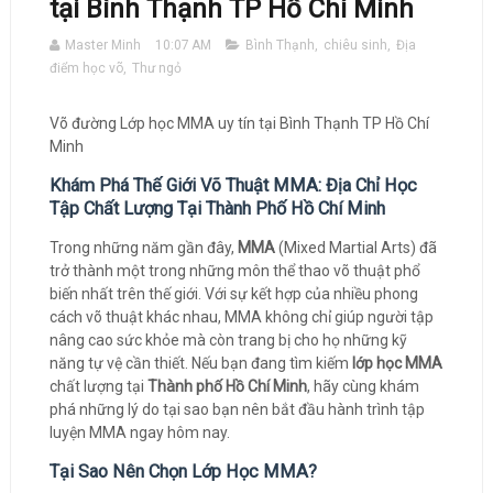
tại Bình Thạnh TP Hồ Chí Minh
Master Minh
10:07 AM
Bình Thạnh
,
chiêu sinh
,
Địa
điểm học võ
,
Thư ngỏ
Võ đường Lớp học MMA uy tín tại Bình Thạnh TP Hồ Chí
Minh
Khám Phá Thế Giới Võ Thuật MMA: Địa Chỉ Học
Tập Chất Lượng Tại Thành Phố Hồ Chí Minh
Trong những năm gần đây,
MMA
(Mixed Martial Arts) đã
trở thành một trong những môn thể thao võ thuật phổ
biến nhất trên thế giới. Với sự kết hợp của nhiều phong
cách võ thuật khác nhau, MMA không chỉ giúp người tập
nâng cao sức khỏe mà còn trang bị cho họ những kỹ
năng tự vệ cần thiết. Nếu bạn đang tìm kiếm
lớp học MMA
chất lượng tại
Thành phố Hồ Chí Minh
, hãy cùng khám
phá những lý do tại sao bạn nên bắt đầu hành trình tập
luyện MMA ngay hôm nay.
Tại Sao Nên Chọn Lớp Học MMA?