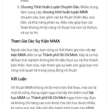
mình.
Chương Trình Huấn Luyện Chuyên Sâu
: Nhiều trung
tâm cung cấp
chương trình huấn luyện MMA
chuyên sâu, bao gồm các kỹ thuật chiến đấu, sức
bền, và khả năng phản xạ. Điều này giúp bạn cải
thiện không chỉ kỹ năng võ thuật mà còn cả thể lực
và sự tự tin.
Tham Gia Các Sự Kiện MMA
Ngoài việc học tập, bạn cũng có thể tham gia vào các
sự
kiện MMA
diễn ra tại
Thành phố Hồ Chí Minh
. Đây là cơ hội
để bạn trải nghiệm không khí thi đấu thực sự và thử thách
bản thân. Hơn nữa, việc tham gia sự kiện còn giúp bạn mở
rộng mối quan hệ trong cộng đồng võ thuật.
Kết Luận
Võ thuật MMA không chỉ là một môn thể thao, mà còn là
một lối sống. Đừng ngần ngại mà hãy tìm kiếm một
lớp
học MMA
tại
Thành phố Hồ Chí Minh
ngay hôm nay. Bạn
sẽ không chỉ nâng cao sức khỏe mà còn học được nhiều
kỹ năng quý giá. Hãy bắt đầu hành trình luyện tập MMA