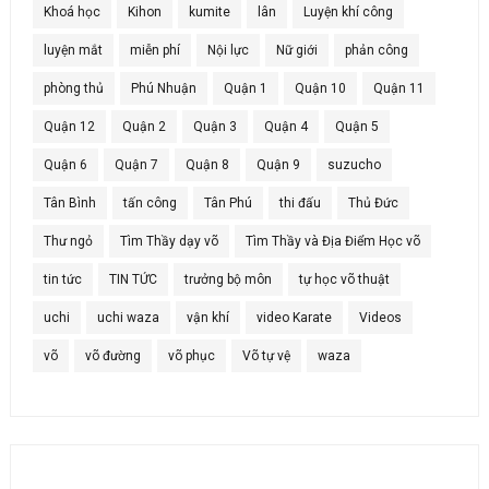
Khoá học
Kihon
kumite
lân
Luyện khí công
luyện mắt
miễn phí
Nội lực
Nữ giới
phản công
phòng thủ
Phú Nhuận
Quận 1
Quận 10
Quận 11
Quận 12
Quận 2
Quận 3
Quận 4
Quận 5
Quận 6
Quận 7
Quận 8
Quận 9
suzucho
Tân Bình
tấn công
Tân Phú
thi đấu
Thủ Đức
Thư ngỏ
Tìm Thầy dạy võ
Tìm Thầy và Địa Điểm Học võ
tin tức
TIN TỨC
trưởng bộ môn
tự học võ thuật
uchi
uchi waza
vận khí
video Karate
Videos
võ
võ đường
võ phục
Võ tự vệ
waza