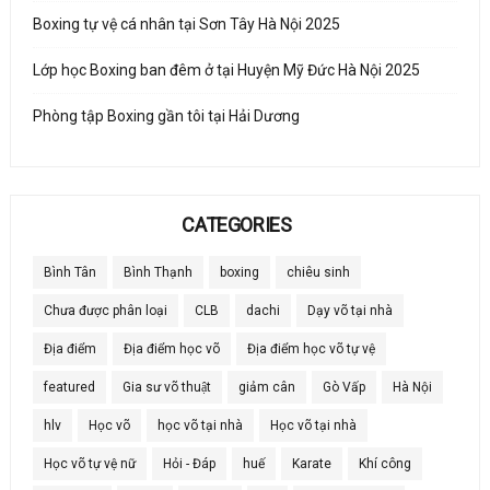
Boxing tự vệ cá nhân tại Sơn Tây Hà Nội 2025
Lớp học Boxing ban đêm ở tại Huyện Mỹ Đức Hà Nội 2025
Phòng tập Boxing gần tôi tại Hải Dương
CATEGORIES
Bình Tân
Bình Thạnh
boxing
chiêu sinh
Chưa được phân loại
CLB
dachi
Dạy võ tại nhà
Địa điểm
Địa điểm học võ
Địa điểm học võ tự vệ
featured
Gia sư võ thuật
giảm cân
Gò Vấp
Hà Nội
hlv
Học võ
học võ tại nhà
Học võ tại nhà
Học võ tự vệ nữ
Hỏi - Đáp
huế
Karate
Khí công