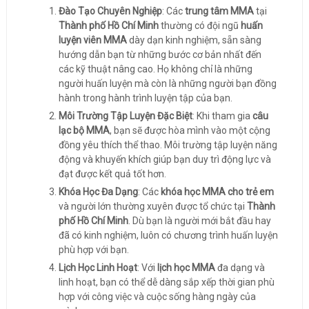
Đào Tạo Chuyên Nghiệp
: Các
trung tâm MMA
tại
Thành phố Hồ Chí Minh
thường có đội ngũ
huấn
luyện viên MMA
dày dạn kinh nghiệm, sẵn sàng
hướng dẫn bạn từ những bước cơ bản nhất đến
các kỹ thuật nâng cao. Họ không chỉ là những
người huấn luyện mà còn là những người bạn đồng
hành trong hành trình luyện tập của bạn.
Môi Trường Tập Luyện Đặc Biệt
: Khi tham gia
câu
lạc bộ MMA
, bạn sẽ được hòa mình vào một cộng
đồng yêu thích thể thao. Môi trường tập luyện năng
động và khuyến khích giúp bạn duy trì động lực và
đạt được kết quả tốt hơn.
Khóa Học Đa Dạng
: Các
khóa học MMA cho trẻ em
và người lớn thường xuyên được tổ chức tại
Thành
phố Hồ Chí Minh
. Dù bạn là người mới bắt đầu hay
đã có kinh nghiệm, luôn có chương trình huấn luyện
phù hợp với bạn.
Lịch Học Linh Hoạt
: Với
lịch học MMA
đa dạng và
linh hoạt, bạn có thể dễ dàng sắp xếp thời gian phù
hợp với công việc và cuộc sống hàng ngày của