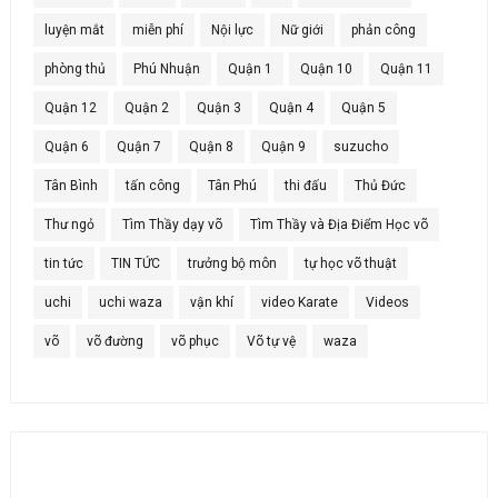
luyện mắt
miễn phí
Nội lực
Nữ giới
phản công
phòng thủ
Phú Nhuận
Quận 1
Quận 10
Quận 11
Quận 12
Quận 2
Quận 3
Quận 4
Quận 5
Quận 6
Quận 7
Quận 8
Quận 9
suzucho
Tân Bình
tấn công
Tân Phú
thi đấu
Thủ Đức
Thư ngỏ
Tìm Thầy dạy võ
Tìm Thầy và Địa Điểm Học võ
tin tức
TIN TỨC
trưởng bộ môn
tự học võ thuật
uchi
uchi waza
vận khí
video Karate
Videos
võ
võ đường
võ phục
Võ tự vệ
waza