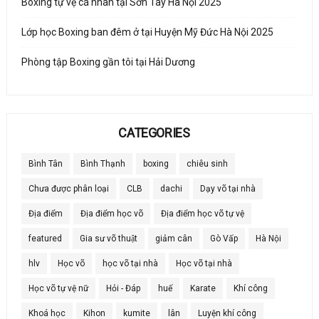
Boxing tự vệ cá nhân tại Sơn Tây Hà Nội 2025
Lớp học Boxing ban đêm ở tại Huyện Mỹ Đức Hà Nội 2025
Phòng tập Boxing gần tôi tại Hải Dương
CATEGORIES
Bình Tân
Bình Thạnh
boxing
chiêu sinh
Chưa được phân loại
CLB
dachi
Dạy võ tại nhà
Địa điểm
Địa điểm học võ
Địa điểm học võ tự vệ
featured
Gia sư võ thuật
giảm cân
Gò Vấp
Hà Nội
hlv
Học võ
học võ tại nhà
Học võ tại nhà
Học võ tự vệ nữ
Hỏi - Đáp
huế
Karate
Khí công
Khoá học
Kihon
kumite
lân
Luyện khí công