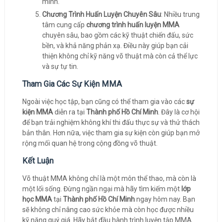
mình.
Chương Trình Huấn Luyện Chuyên Sâu
: Nhiều trung
tâm cung cấp
chương trình huấn luyện MMA
chuyên sâu, bao gồm các kỹ thuật chiến đấu, sức
bền, và khả năng phản xạ. Điều này giúp bạn cải
thiện không chỉ kỹ năng võ thuật mà còn cả thể lực
và sự tự tin.
Tham Gia Các Sự Kiện MMA
Ngoài việc học tập, bạn cũng có thể tham gia vào các
sự
kiện MMA
diễn ra tại
Thành phố Hồ Chí Minh
. Đây là cơ hội
để bạn trải nghiệm không khí thi đấu thực sự và thử thách
bản thân. Hơn nữa, việc tham gia sự kiện còn giúp bạn mở
rộng mối quan hệ trong cộng đồng võ thuật.
Kết Luận
Võ thuật MMA không chỉ là một môn thể thao, mà còn là
một lối sống. Đừng ngần ngại mà hãy tìm kiếm một
lớp
học MMA
tại
Thành phố Hồ Chí Minh
ngay hôm nay. Bạn
sẽ không chỉ nâng cao sức khỏe mà còn học được nhiều
kỹ năng quý giá. Hãy bắt đầu hành trình luyện tập MMA