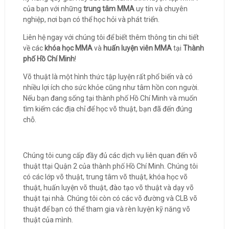
của bạn với những
trung tâm MMA
uy tín và chuyên
nghiệp, nơi bạn có thể học hỏi và phát triển.
Liên hệ ngay với chúng tôi để biết thêm thông tin chi tiết
về các
khóa học MMA
và
huấn luyện viên MMA
tại
Thành
phố Hồ Chí Minh
!
Võ thuật là một hình thức tập luyện rất phổ biến và có
nhiều lợi ích cho sức khỏe cũng như tâm hồn con người.
Nếu bạn đang sống tại thành phố Hồ Chí Minh và muốn
tìm kiếm các địa chỉ để học võ thuật, bạn đã đến đúng
chỗ.
Chúng tôi cung cấp đầy đủ các dịch vụ liên quan đến võ
thuật ttại Quận 2 của thành phố Hồ Chí Minh. Chúng tôi
có các lớp võ thuật, trung tâm võ thuật, khóa học võ
thuật, huấn luyện võ thuật, đào tạo võ thuật và dạy võ
thuật tại nhà. Chúng tôi còn có các võ đường và CLB võ
thuật để bạn có thể tham gia và rèn luyện kỹ năng võ
thuật của mình.