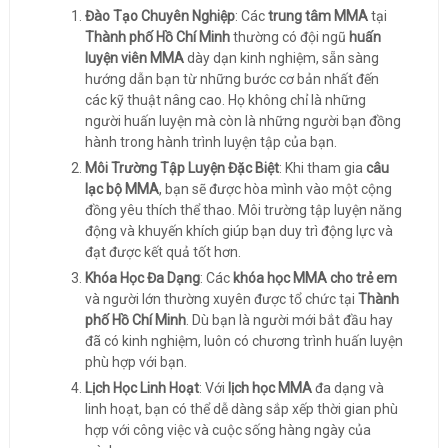
Đào Tạo Chuyên Nghiệp
: Các
trung tâm MMA
tại
Thành phố Hồ Chí Minh
thường có đội ngũ
huấn
luyện viên MMA
dày dạn kinh nghiệm, sẵn sàng
hướng dẫn bạn từ những bước cơ bản nhất đến
các kỹ thuật nâng cao. Họ không chỉ là những
người huấn luyện mà còn là những người bạn đồng
hành trong hành trình luyện tập của bạn.
Môi Trường Tập Luyện Đặc Biệt
: Khi tham gia
câu
lạc bộ MMA
, bạn sẽ được hòa mình vào một cộng
đồng yêu thích thể thao. Môi trường tập luyện năng
động và khuyến khích giúp bạn duy trì động lực và
đạt được kết quả tốt hơn.
Khóa Học Đa Dạng
: Các
khóa học MMA cho trẻ em
và người lớn thường xuyên được tổ chức tại
Thành
phố Hồ Chí Minh
. Dù bạn là người mới bắt đầu hay
đã có kinh nghiệm, luôn có chương trình huấn luyện
phù hợp với bạn.
Lịch Học Linh Hoạt
: Với
lịch học MMA
đa dạng và
linh hoạt, bạn có thể dễ dàng sắp xếp thời gian phù
hợp với công việc và cuộc sống hàng ngày của