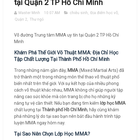
tại Quận 2 TP Hồ Chí Minh
Master Minh
10:07 AM
chiêu sinh
,
Địa điểm học võ
,
Quận 2
,
Thư ngỏ
Võ đường Trung tâm MMA uy tín tại Quận 2 TP Hồ Chí
Minh
Khám Phá Thế Giới Võ Thuật MMA: Địa Chỉ Học
Tập Chất Lượng Tại Thành Phố Hồ Chí Minh
Trong những năm gần đây,
MMA
(Mixed Martial Arts) đã
trở thành một trong những môn thể thao võ thuật phổ
biến nhất trên thế giới. Với sự kết hợp của nhiều phong
cách võ thuật khác nhau, MMA không chỉ giúp người tập
nâng cao sức khỏe mà còn trang bị cho họ những kỹ
năng tự vệ cần thiết. Nếu bạn đang tìm kiếm
lớp học MMA
chất lượng tại
Thành phố Hồ Chí Minh
, hãy cùng khám
phá những lý do tại sao bạn nên bắt đầu hành trình tập
luyện MMA ngay hôm nay.
Tại Sao Nên Chọn Lớp Học MMA?