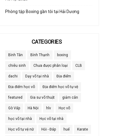
Phòng tập Boxing gần tôi tại Hải Dương
CATEGORIES
Bình Tân
Bình Thạnh
boxing
chiêu sinh
Chưa được phân loại
CLB
dachi
Dạy võ tại nhà
Địa điểm
Địa điểm học võ
Địa điểm học võ tự vệ
featured
Gia sư võ thuật
giảm cân
Gò Vấp
Hà Nội
hlv
Học võ
học võ tại nhà
Học võ tại nhà
Học võ tự vệ nữ
Hỏi - Đáp
huế
Karate