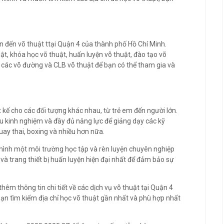
n đến võ thuật ttại Quận 4 của thành phố Hồ Chí Minh.
ật, khóa học võ thuật, huấn luyện võ thuật, đào tạo võ
ó các võ đường và CLB võ thuật để bạn có thể tham gia và
 kế cho các đối tượng khác nhau, từ trẻ em đến người lớn.
àu kinh nghiệm và đầy đủ năng lực để giảng dạy các kỹ
ay thai, boxing và nhiều hơn nữa.
mình một môi trường học tập và rèn luyện chuyên nghiệp
 và trang thiết bị huấn luyện hiện đại nhất để đảm bảo sự
thêm thông tin chi tiết về các dịch vụ võ thuật tại Quận 4
bạn tìm kiếm địa chỉ học võ thuật gần nhất và phù hợp nhất