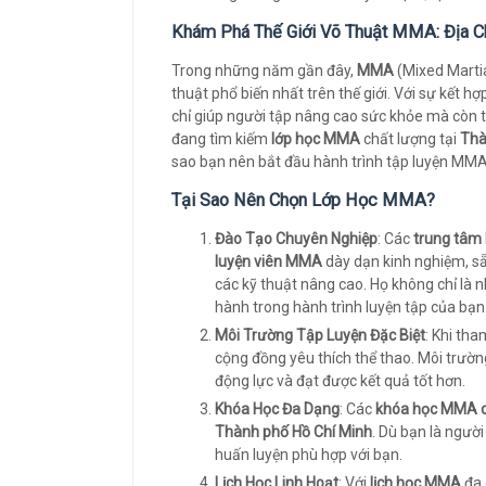
Khám Phá Thế Giới Võ Thuật MMA: Địa C
Trong những năm gần đây,
MMA
(Mixed Martia
thuật phổ biến nhất trên thế giới. Với sự kết
chỉ giúp người tập nâng cao sức khỏe mà còn t
đang tìm kiếm
lớp học MMA
chất lượng tại
Thà
sao bạn nên bắt đầu hành trình tập luyện MM
Tại Sao Nên Chọn Lớp Học MMA?
Đào Tạo Chuyên Nghiệp
: Các
trung tâ
luyện viên MMA
dày dạn kinh nghiệm, s
các kỹ thuật nâng cao. Họ không chỉ là
hành trong hành trình luyện tập của bạn
Môi Trường Tập Luyện Đặc Biệt
: Khi tha
cộng đồng yêu thích thể thao. Môi trườn
động lực và đạt được kết quả tốt hơn.
Khóa Học Đa Dạng
: Các
khóa học MMA c
Thành phố Hồ Chí Minh
. Dù bạn là ngườ
huấn luyện phù hợp với bạn.
Lịch Học Linh Hoạt
: Với
lịch học MMA
đa 