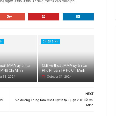
n hệ ngay 0985.0985.37 để được tư vấn miễn phí
NH
CHIÊU SINH
huật MMA uy tín tại
CLB võ thuật MMA uy tín tại
P Hồ Chí Minh
Phú Nhuận TP Hồ Chí Minh
r 31, 2024
October 31, 2024
NEXT
hí
Võ đường Trung tâm MMA uy tín tại Quận 2 TP Hồ Chí
Minh