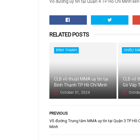
Võ đường uy tín tại Quận 4 TP Hồ Chí Minh liê
RELATED POSTS
BÌNH THẠNH
CHIÊU SI
CLB võ thuật MMA uy tín tại
CLB võ t
Bình Thạnh TP Hồ Chí Minh
Gò Vấp T
October 31, 2024
Octobe
PREVIOUS
Võ đường Trung tâm MMA uy tín tại Quận 3 TP Hồ C
Minh