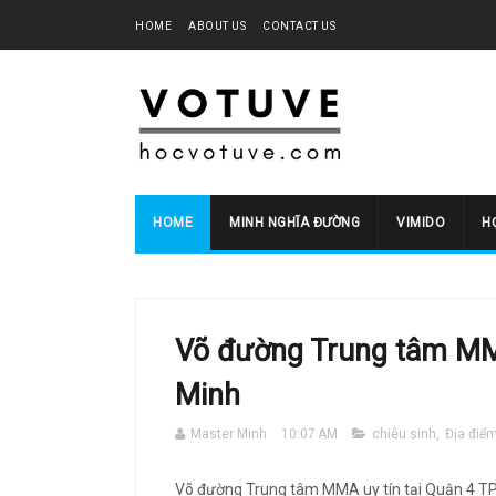
HOME
ABOUT US
CONTACT US
HOME
MINH NGHĨA ĐƯỜNG
VIMIDO
HO
Võ đường Trung tâm MMA
Minh
Master Minh
10:07 AM
chiêu sinh
,
Địa điể
Võ đường Trung tâm MMA uy tín tại Quận 4 TP