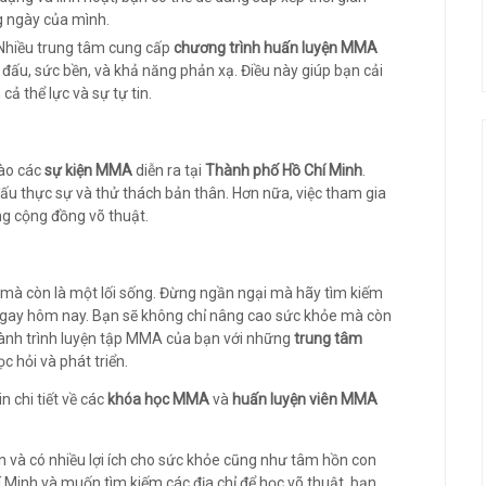
g ngày của mình.
 Nhiều trung tâm cung cấp
chương trình huấn luyện MMA
đấu, sức bền, và khả năng phản xạ. Điều này giúp bạn cải
ả thể lực và sự tự tin.
vào các
sự kiện MMA
diễn ra tại
Thành phố Hồ Chí Minh
.
 đấu thực sự và thử thách bản thân. Hơn nữa, việc tham gia
ng cộng đồng võ thuật.
mà còn là một lối sống. Đừng ngần ngại mà hãy tìm kiếm
gay hôm nay. Bạn sẽ không chỉ nâng cao sức khỏe mà còn
hành trình luyện tập MMA của bạn với những
trung tâm
c hỏi và phát triển.
n chi tiết về các
khóa học MMA
và
huấn luyện viên MMA
ến và có nhiều lợi ích cho sức khỏe cũng như tâm hồn con
 Minh và muốn tìm kiếm các địa chỉ để học võ thuật, bạn