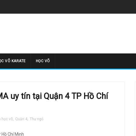
̣C VÕ KARATE
HỌC VÕ
 uy tín tại Quận 4 TP Hồ Chí
m học võ
,
Quận 4
,
Thư ngỏ
 Hồ Chí Minh