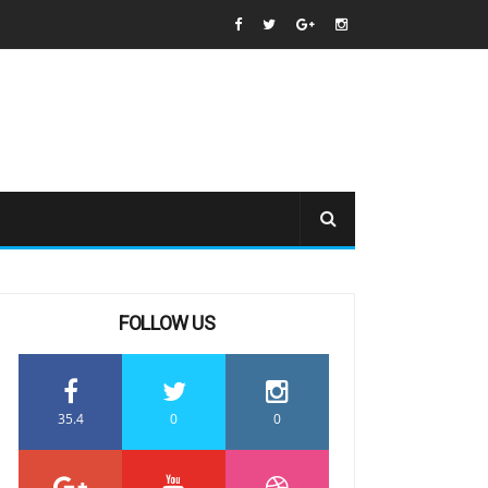
FOLLOW US
35.4
0
0