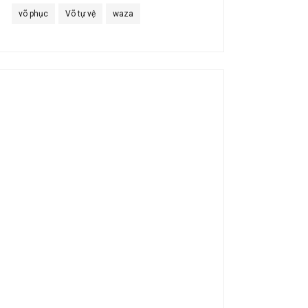
võ phục
Võ tự vệ
waza