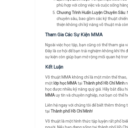
phù hợp với công việc và cuộc sống hàn
Chương Trình Huấn Luyện Chuyên Sâu
:
chuyên sâu, bao gồm các kỹ thuật chiến 
thiện không chỉ kỹ năng võ thuật mà còn c
Tham Gia Các Sự Kiện MMA
Ngoài việc học tập, bạn cũng có thể tham gia 
Đây là cơ hội để bạn trải nghiệm không khí thi
sự kiện còn giúp bạn mở rộng mối quan hệ tro
Kết Luận
Võ thuật MMA không chỉ là một môn thể thao, 
một
lớp học MMA
tại
Thành phố Hồ Chí Minh
n
học được nhiều kỹ năng quý giá. Hãy bắt đầu 
MMA
uy tín và chuyên nghiệp, nơi bạn có thể họ
Liên hệ ngay với chúng tôi để biết thêm thông ti
tại
Thành phố Hồ Chí Minh
!
Võ thuật là một hình thức tập luyện rất phổ bi
người. Nếu bạn đang sống tại thành phố Hồ Chí