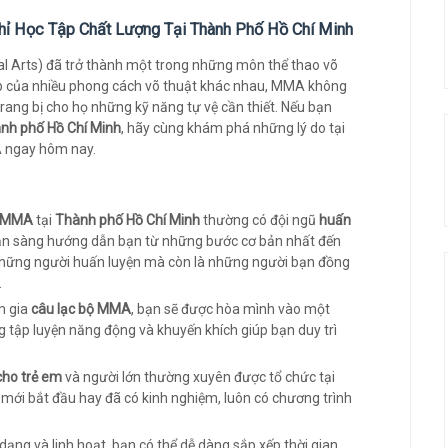
hỉ Học Tập Chất Lượng Tại Thành Phố Hồ Chí Minh
l Arts) đã trở thành một trong những môn thể thao võ
 hợp của nhiều phong cách võ thuật khác nhau, MMA không
rang bị cho họ những kỹ năng tự vệ cần thiết. Nếu bạn
nh phố Hồ Chí Minh
, hãy cùng khám phá những lý do tại
A ngay hôm nay.
m MMA
tại
Thành phố Hồ Chí Minh
thường có đội ngũ
huấn
ẵn sàng hướng dẫn bạn từ những bước cơ bản nhất đến
 những người huấn luyện mà còn là những người bạn đồng
.
m gia
câu lạc bộ MMA
, bạn sẽ được hòa mình vào một
g tập luyện năng động và khuyến khích giúp bạn duy trì
ho trẻ em
và người lớn thường xuyên được tổ chức tại
i mới bắt đầu hay đã có kinh nghiệm, luôn có chương trình
dạng và linh hoạt, bạn có thể dễ dàng sắp xếp thời gian