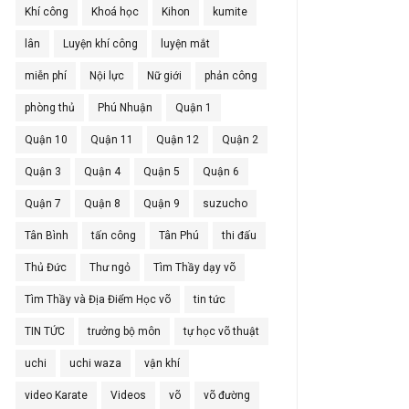
Khí công
Khoá học
Kihon
kumite
lân
Luyện khí công
luyện mắt
miễn phí
Nội lực
Nữ giới
phản công
phòng thủ
Phú Nhuận
Quận 1
Quận 10
Quận 11
Quận 12
Quận 2
Quận 3
Quận 4
Quận 5
Quận 6
Quận 7
Quận 8
Quận 9
suzucho
Tân Bình
tấn công
Tân Phú
thi đấu
Thủ Đức
Thư ngỏ
Tìm Thầy dạy võ
Tìm Thầy và Địa Điểm Học võ
tin tức
TIN TỨC
trưởng bộ môn
tự học võ thuật
uchi
uchi waza
vận khí
video Karate
Videos
võ
võ đường