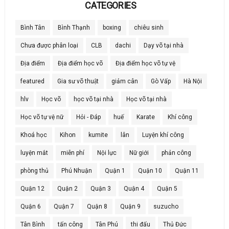
CATEGORIES
Bình Tân
Bình Thạnh
boxing
chiêu sinh
Chưa được phân loại
CLB
dachi
Dạy võ tại nhà
Địa điểm
Địa điểm học võ
Địa điểm học võ tự vệ
featured
Gia sư võ thuật
giảm cân
Gò Vấp
Hà Nội
hlv
Học võ
học võ tại nhà
Học võ tại nhà
Học võ tự vệ nữ
Hỏi - Đáp
huế
Karate
Khí công
Khoá học
Kihon
kumite
lân
Luyện khí công
luyện mắt
miễn phí
Nội lực
Nữ giới
phản công
phòng thủ
Phú Nhuận
Quận 1
Quận 10
Quận 11
Quận 12
Quận 2
Quận 3
Quận 4
Quận 5
Quận 6
Quận 7
Quận 8
Quận 9
suzucho
Tân Bình
tấn công
Tân Phú
thi đấu
Thủ Đức