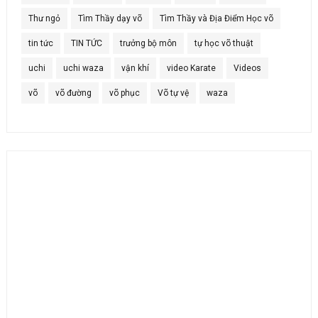
Thư ngỏ
Tìm Thầy dạy võ
Tìm Thầy và Địa Điểm Học võ
tin tức
TIN TỨC
trưởng bộ môn
tự học võ thuật
uchi
uchi waza
vận khí
video Karate
Videos
võ
võ đường
võ phục
Võ tự vệ
waza