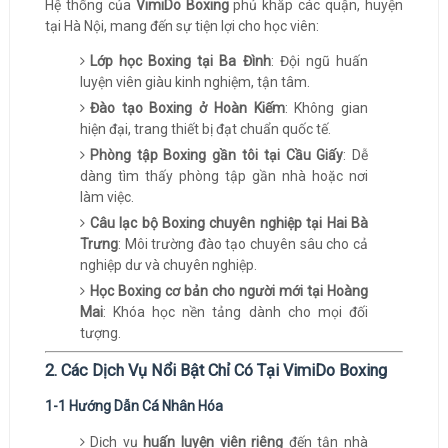
Hệ thống của
VimiDo Boxing
phủ khắp các quận, huyện
tại Hà Nội, mang đến sự tiện lợi cho học viên:
Lớp học Boxing tại Ba Đình
: Đội ngũ huấn
luyện viên giàu kinh nghiệm, tận tâm.
Đào tạo Boxing ở Hoàn Kiếm
: Không gian
hiện đại, trang thiết bị đạt chuẩn quốc tế.
Phòng tập Boxing gần tôi tại Cầu Giấy
: Dễ
dàng tìm thấy phòng tập gần nhà hoặc nơi
làm việc.
Câu lạc bộ Boxing chuyên nghiệp tại Hai Bà
Trưng
: Môi trường đào tạo chuyên sâu cho cả
nghiệp dư và chuyên nghiệp.
Học Boxing cơ bản cho người mới tại Hoàng
Mai
: Khóa học nền tảng dành cho mọi đối
tượng.
2. Các Dịch Vụ Nổi Bật Chỉ Có Tại VimiDo Boxing
1-1 Hướng Dẫn Cá Nhân Hóa
Dịch vụ
huấn luyện viên riêng
đến tận nhà