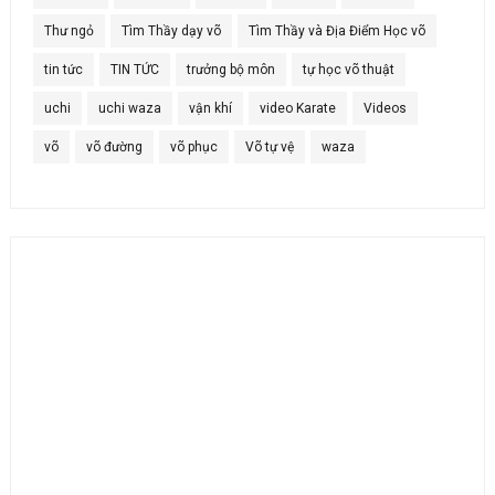
Thư ngỏ
Tìm Thầy dạy võ
Tìm Thầy và Địa Điểm Học võ
tin tức
TIN TỨC
trưởng bộ môn
tự học võ thuật
uchi
uchi waza
vận khí
video Karate
Videos
võ
võ đường
võ phục
Võ tự vệ
waza