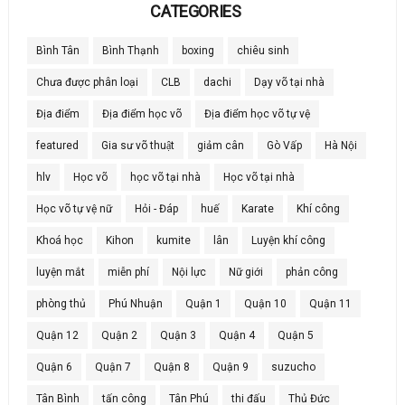
CATEGORIES
Bình Tân
Bình Thạnh
boxing
chiêu sinh
Chưa được phân loại
CLB
dachi
Dạy võ tại nhà
Địa điểm
Địa điểm học võ
Địa điểm học võ tự vệ
featured
Gia sư võ thuật
giảm cân
Gò Vấp
Hà Nội
hlv
Học võ
học võ tại nhà
Học võ tại nhà
Học võ tự vệ nữ
Hỏi - Đáp
huế
Karate
Khí công
Khoá học
Kihon
kumite
lân
Luyện khí công
luyện mắt
miễn phí
Nội lực
Nữ giới
phản công
phòng thủ
Phú Nhuận
Quận 1
Quận 10
Quận 11
Quận 12
Quận 2
Quận 3
Quận 4
Quận 5
Quận 6
Quận 7
Quận 8
Quận 9
suzucho
Tân Bình
tấn công
Tân Phú
thi đấu
Thủ Đức