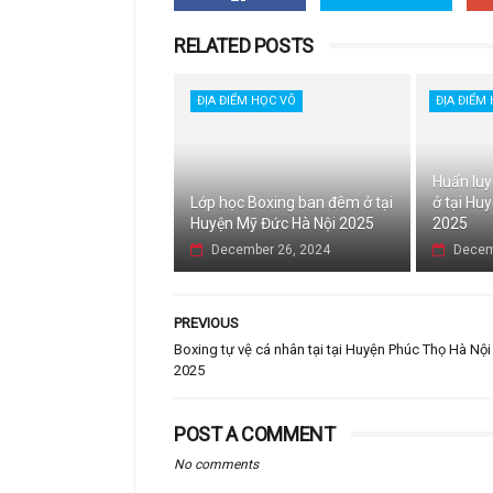
RELATED POSTS
ĐỊA ĐIỂM HỌC VÕ
ĐỊA ĐIỂM
Huấn luy
Lớp học Boxing ban đêm ở tại
ở tại Hu
Huyện Mỹ Đức Hà Nội 2025
2025
December 26, 2024
Decem
PREVIOUS
Boxing tự vệ cá nhân tại tại Huyện Phúc Thọ Hà Nội
2025
POST A COMMENT
No comments