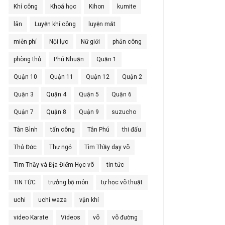
Khí công
Khoá học
Kihon
kumite
lân
Luyện khí công
luyện mắt
miễn phí
Nội lực
Nữ giới
phản công
phòng thủ
Phú Nhuận
Quận 1
Quận 10
Quận 11
Quận 12
Quận 2
Quận 3
Quận 4
Quận 5
Quận 6
Quận 7
Quận 8
Quận 9
suzucho
Tân Bình
tấn công
Tân Phú
thi đấu
Thủ Đức
Thư ngỏ
Tìm Thầy dạy võ
Tìm Thầy và Địa Điểm Học võ
tin tức
TIN TỨC
trưởng bộ môn
tự học võ thuật
uchi
uchi waza
vận khí
video Karate
Videos
võ
võ đường