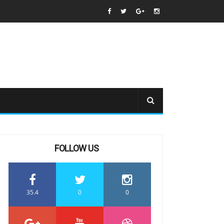
FOLLOW US
35.4
0
0