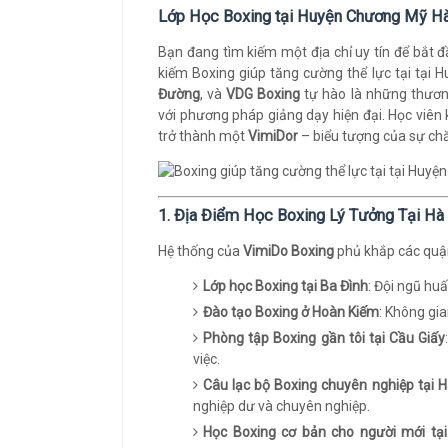
Lớp Học Boxing tại Huyện Chương Mỹ Hà
Bạn đang tìm kiếm một địa chỉ uy tín để bắt 
kiếm Boxing giúp tăng cường thể lực tại tại
Đường
, và
VDG Boxing
tự hào là những thươn
với phương pháp giảng dạy hiện đại. Học viên
trở thành một
VimiDor
– biểu tượng của sự chă
1. Địa Điểm Học Boxing Lý Tưởng Tại Hà
Hệ thống của
VimiDo Boxing
phủ khắp các quận,
Lớp học Boxing tại Ba Đình
: Đội ngũ hu
Đào tạo Boxing ở Hoàn Kiếm
: Không gia
Phòng tập Boxing gần tôi tại Cầu Giấy
việc.
Câu lạc bộ Boxing chuyên nghiệp tại 
nghiệp dư và chuyên nghiệp.
Học Boxing cơ bản cho người mới tạ