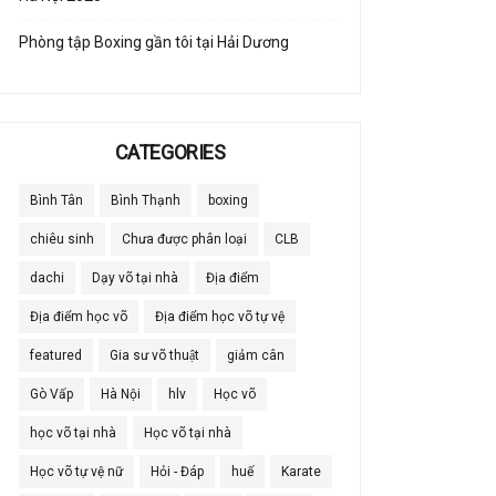
Phòng tập Boxing gần tôi tại Hải Dương
CATEGORIES
Bình Tân
Bình Thạnh
boxing
chiêu sinh
Chưa được phân loại
CLB
dachi
Dạy võ tại nhà
Địa điểm
Địa điểm học võ
Địa điểm học võ tự vệ
featured
Gia sư võ thuật
giảm cân
Gò Vấp
Hà Nội
hlv
Học võ
học võ tại nhà
Học võ tại nhà
Học võ tự vệ nữ
Hỏi - Đáp
huế
Karate