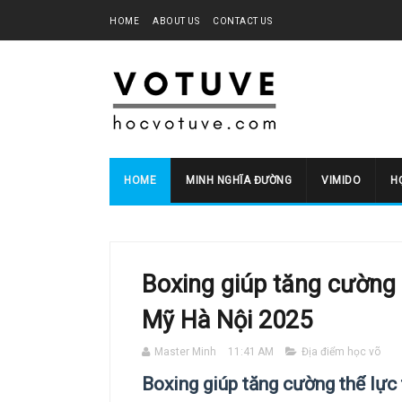
HOME
ABOUT US
CONTACT US
HOME
MINH NGHĨA ĐƯỜNG
VIMIDO
HO
Boxing giúp tăng cường 
Mỹ Hà Nội 2025
Master Minh
11:41 AM
Địa điểm học võ
Boxing giúp tăng cường thể lực