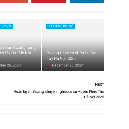
 HỌC VÕ
ĐỊA ĐIỂM HỌC VÕ
ện viên Boxing riêng
yện Mỹ Đức Hà Nội
Boxing tự vệ cá nhân tại Sơn
Tây Hà Nội 2025
ber 26, 2024
December 26, 2024
NEXT
Huấn luyện Boxing chuyên nghiệp ở tại Huyện Phúc Thọ
Hà Nội 2025