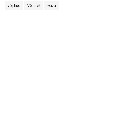
võ phục
Võ tự vệ
waza