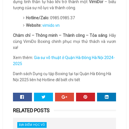
dựng tinh thần tự hào khi trở thành một
VimiDor
– biểu
tượng của sự nỗ lực và thành công.
Hotline/Zalo:
0985.0985.37
Website:
vimido.vn
Chăm chỉ – Thông minh – Thành công – Tỏa sáng
. Hãy
cùng VimiDo Boxing chinh phục mọi thử thách và vươn
xa!
Xem thêm:
Gia sư võ thuật ở Quận Hà Đông Hà Nội 2024-
2025
Danh sách Dụng cụ tập Boxing tại tại Quận Hà Đông Hà
Nội 2025 liên hệ Hotline để biết chi tiết
RELATED POSTS
ĐỊA ĐIỂM HỌC VÕ