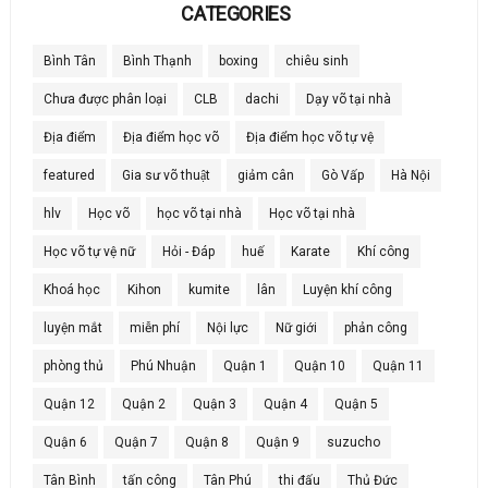
CATEGORIES
Bình Tân
Bình Thạnh
boxing
chiêu sinh
Chưa được phân loại
CLB
dachi
Dạy võ tại nhà
Địa điểm
Địa điểm học võ
Địa điểm học võ tự vệ
featured
Gia sư võ thuật
giảm cân
Gò Vấp
Hà Nội
hlv
Học võ
học võ tại nhà
Học võ tại nhà
Học võ tự vệ nữ
Hỏi - Đáp
huế
Karate
Khí công
Khoá học
Kihon
kumite
lân
Luyện khí công
luyện mắt
miễn phí
Nội lực
Nữ giới
phản công
phòng thủ
Phú Nhuận
Quận 1
Quận 10
Quận 11
Quận 12
Quận 2
Quận 3
Quận 4
Quận 5
Quận 6
Quận 7
Quận 8
Quận 9
suzucho
Tân Bình
tấn công
Tân Phú
thi đấu
Thủ Đức