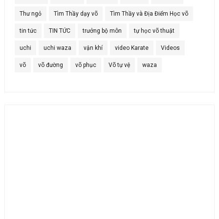
Thư ngỏ
Tìm Thầy dạy võ
Tìm Thầy và Địa Điểm Học võ
tin tức
TIN TỨC
trưởng bộ môn
tự học võ thuật
uchi
uchi waza
vận khí
video Karate
Videos
võ
võ đường
võ phục
Võ tự vệ
waza