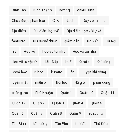
Bình Tân
Bình Thạnh
boxing
chiêu sinh
Chưa được phân loại
CLB
dachi
Dạy võ tại nhà
Địa điểm
Địa điểm học võ
Địa điểm học võ tự vệ
featured
Gia sư võ thuật
giảm cân
Gò Vấp
Hà Nội
hlv
Học võ
học võ tại nhà
Học võ tại nhà
Học võ tự vệ nữ
Hỏi - Đáp
huế
Karate
Khí công
Khoá học
Kihon
kumite
lân
Luyện khí công
luyện mắt
miễn phí
Nội lực
Nữ giới
phản công
phòng thủ
Phú Nhuận
Quận 1
Quận 10
Quận 11
Quận 12
Quận 2
Quận 3
Quận 4
Quận 5
Quận 6
Quận 7
Quận 8
Quận 9
suzucho
Tân Bình
tấn công
Tân Phú
thi đấu
Thủ Đức