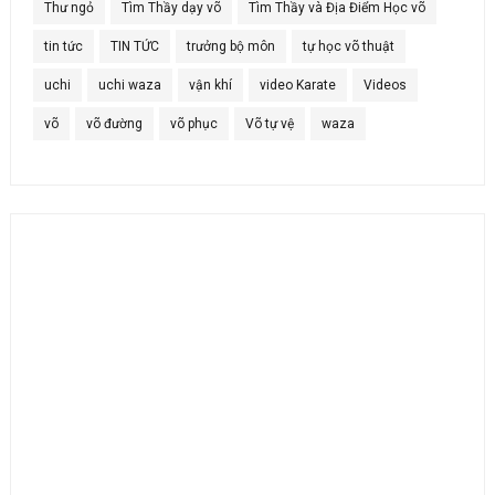
Thư ngỏ
Tìm Thầy dạy võ
Tìm Thầy và Địa Điểm Học võ
tin tức
TIN TỨC
trưởng bộ môn
tự học võ thuật
uchi
uchi waza
vận khí
video Karate
Videos
võ
võ đường
võ phục
Võ tự vệ
waza