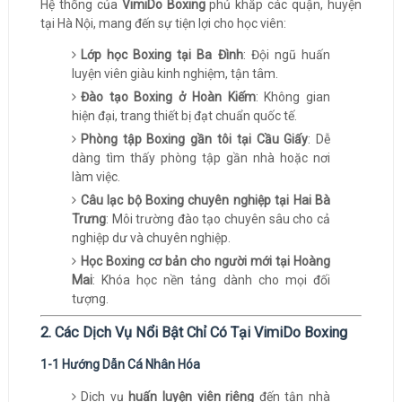
Hệ thống của
VimiDo Boxing
phủ khắp các quận, huyện
tại Hà Nội, mang đến sự tiện lợi cho học viên:
Lớp học Boxing tại Ba Đình
: Đội ngũ huấn
luyện viên giàu kinh nghiệm, tận tâm.
Đào tạo Boxing ở Hoàn Kiếm
: Không gian
hiện đại, trang thiết bị đạt chuẩn quốc tế.
Phòng tập Boxing gần tôi tại Cầu Giấy
: Dễ
dàng tìm thấy phòng tập gần nhà hoặc nơi
làm việc.
Câu lạc bộ Boxing chuyên nghiệp tại Hai Bà
Trưng
: Môi trường đào tạo chuyên sâu cho cả
nghiệp dư và chuyên nghiệp.
Học Boxing cơ bản cho người mới tại Hoàng
Mai
: Khóa học nền tảng dành cho mọi đối
tượng.
2. Các Dịch Vụ Nổi Bật Chỉ Có Tại VimiDo Boxing
1-1 Hướng Dẫn Cá Nhân Hóa
Dịch vụ
huấn luyện viên riêng
đến tận nhà