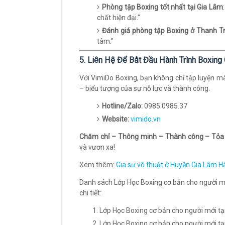
Phòng tập Boxing tốt nhất tại Gia Lâm
chất hiện đại.”
Đánh giá phòng tập Boxing ở Thanh Tr
tâm.”
5. Liên Hệ Để Bắt Đầu Hành Trình Boxin
Với VimiDo Boxing, bạn không chỉ tập luyện m
– biểu tượng của sự nỗ lực và thành công.
Hotline/Zalo:
0985.0985.37
Website:
vimido.vn
Chăm chỉ – Thông minh – Thành công – Tỏa
và vươn xa!
Xem thêm:
Gia sư võ thuật ở Huyện Gia Lâm 
Danh sách Lớp Học Boxing cơ bản cho người mới 
chi tiết:
Lớp Học Boxing cơ bản cho người mới tạ
Lớp Học Boxing cơ bản cho người mới tạ