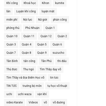
Khí công
Khoá học
Kihon
kumite
lân
Luyện khí công
luyện mắt
miễn phí
Nội lực
Nữ giới
phản công
phòng thủ
Phú Nhuận
Quận 1
Quận 10
Quận 11
Quận 12
Quận 2
Quận 3
Quận 4
Quận 5
Quận 6
Quận 7
Quận 8
Quận 9
suzucho
Tân Bình
tấn công
Tân Phú
thi đấu
Thủ Đức
Thư ngỏ
Tìm Thầy dạy võ
Tìm Thầy và Địa Điểm Học võ
tin tức
TIN TỨC
trưởng bộ môn
tự học võ thuật
uchi
uchi waza
vận khí
video Karate
Videos
võ
võ đường