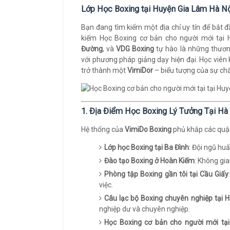
Lớp Học Boxing tại Huyện Gia Lâm Hà N
Bạn đang tìm kiếm một địa chỉ uy tín để bắt 
kiếm Học Boxing cơ bản cho người mới tại
Đường
, và
VDG Boxing
tự hào là những thươn
với phương pháp giảng dạy hiện đại. Học viên
trở thành một
VimiDor
– biểu tượng của sự chă
1. Địa Điểm Học Boxing Lý Tưởng Tại Hà
Hệ thống của
VimiDo Boxing
phủ khắp các quận,
Lớp học Boxing tại Ba Đình
: Đội ngũ hu
Đào tạo Boxing ở Hoàn Kiếm
: Không gia
Phòng tập Boxing gần tôi tại Cầu Giấy
việc.
Câu lạc bộ Boxing chuyên nghiệp tại 
nghiệp dư và chuyên nghiệp.
Học Boxing cơ bản cho người mới tạ