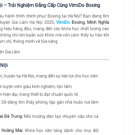
ội – Trải Nghiệm Đẳng Cấp Cùng VimiDo Boxing
đầu hành trình chinh phục Boxing tại Hà Nội? Bạn đang tìm
 Huyện Gia Lâm Hà Nội 2025,
VimiDo
Boxing
,
Minh Nghĩa
g hiệu hàng đầu, mang đến các khóa học chất lượng cao
 không chỉ rèn luyện sức khỏe mà còn cảm thấy tự hào khi
m chỉ, thông minh và tỏa sáng.
 Nội
 huyện tại Hà Nội, mang đến sự tiện lợi cho học viên:
ấn luyện viên giàu kinh nghiệm, tận tâm.
n hiện đại, trang thiết bị đạt chuẩn quốc tế.
: Dễ dàng tìm thấy phòng tập gần nhà hoặc nơi làm
Hai Bà Trưng
: Môi trường đào tạo chuyên sâu cho cả
i Hoàng Mai
: Khóa học nền tảng dành cho mọi đối