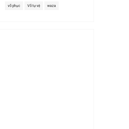
võ phục
Võ tự vệ
waza