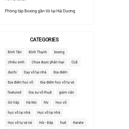
Phòng tập Boxing gần tôi tại Hải Dương
CATEGORIES
Bình Tân
Bình Thạnh
boxing
chiêu sinh
Chưa được phân loại
CLB
dachi
Dạy võ tại nhà
Địa điểm
Địa điểm học võ
Địa điểm học võ tự vệ
featured
Gia sư võ thuật
giảm cân
Gò Vấp
Hà Nội
hlv
Học võ
học võ tại nhà
Học võ tại nhà
Học võ tự vệ nữ
Hỏi - Đáp
huế
Karate