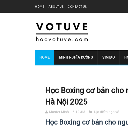
HOME
ABOUT US
CONTACT US
HOME
MINH NGHĨA ĐƯỜNG
VIMIDO
HO
Học Boxing cơ bản cho 
Hà Nội 2025
Master Minh
6:19 AM
Địa điểm học võ
Học Boxing cơ bản cho ngư