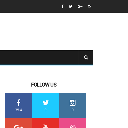
FOLLOW US
35.4
0
0