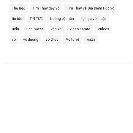
Thư ngỏ
Tìm Thầy dạy võ
Tìm Thầy và Địa Điểm Học võ
tin tức
TIN TỨC
trưởng bộ môn
tự học võ thuật
uchi
uchi waza
vận khí
video Karate
Videos
võ
võ đường
võ phục
Võ tự vệ
waza