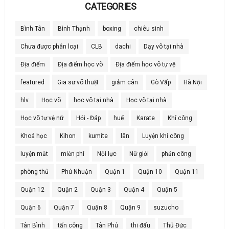
CATEGORIES
Bình Tân
Bình Thạnh
boxing
chiêu sinh
Chưa được phân loại
CLB
dachi
Dạy võ tại nhà
Địa điểm
Địa điểm học võ
Địa điểm học võ tự vệ
featured
Gia sư võ thuật
giảm cân
Gò Vấp
Hà Nội
hlv
Học võ
học võ tại nhà
Học võ tại nhà
Học võ tự vệ nữ
Hỏi - Đáp
huế
Karate
Khí công
Khoá học
Kihon
kumite
lân
Luyện khí công
luyện mắt
miễn phí
Nội lực
Nữ giới
phản công
phòng thủ
Phú Nhuận
Quận 1
Quận 10
Quận 11
Quận 12
Quận 2
Quận 3
Quận 4
Quận 5
Quận 6
Quận 7
Quận 8
Quận 9
suzucho
Tân Bình
tấn công
Tân Phú
thi đấu
Thủ Đức