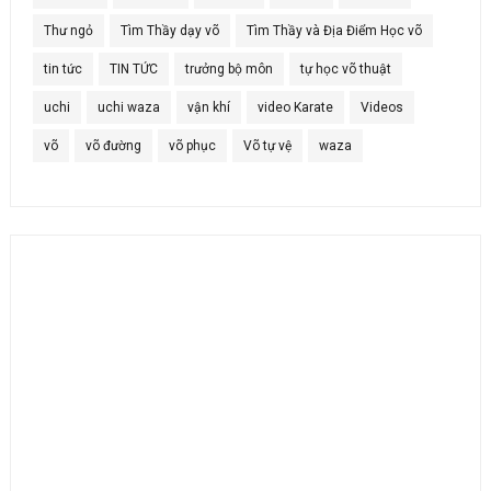
Thư ngỏ
Tìm Thầy dạy võ
Tìm Thầy và Địa Điểm Học võ
tin tức
TIN TỨC
trưởng bộ môn
tự học võ thuật
uchi
uchi waza
vận khí
video Karate
Videos
võ
võ đường
võ phục
Võ tự vệ
waza