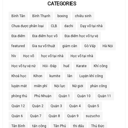
CATEGORIES
Bình Tân
Bình Thạnh
boxing
chiêu sinh
Chưa được phân loại
CLB
dachi
Dạy võ tại nhà
Địa điểm
Địa điểm học võ
Địa điểm học võ tự vệ
featured
Gia sư võ thuật
giảm cân
Gò Vấp
Hà Nội
hlv
Học võ
học võ tại nhà
Học võ tại nhà
Học võ tự vệ nữ
Hỏi - Đáp
huế
Karate
Khí công
Khoá học
Kihon
kumite
lân
Luyện khí công
luyện mắt
miễn phí
Nội lực
Nữ giới
phản công
phòng thủ
Phú Nhuận
Quận 1
Quận 10
Quận 11
Quận 12
Quận 2
Quận 3
Quận 4
Quận 5
Quận 6
Quận 7
Quận 8
Quận 9
suzucho
Tân Bình
tấn công
Tân Phú
thi đấu
Thủ Đức