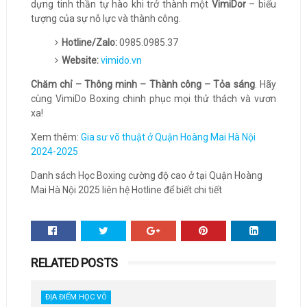
dựng tinh thần tự hào khi trở thành một
VimiDor
– biểu
tượng của sự nỗ lực và thành công.
Hotline/Zalo:
0985.0985.37
Website:
vimido.vn
Chăm chỉ – Thông minh – Thành công – Tỏa sáng
. Hãy
cùng VimiDo Boxing chinh phục mọi thử thách và vươn
xa!
Xem thêm:
Gia sư võ thuật ở Quận Hoàng Mai Hà Nội
2024-2025
Danh sách Học Boxing cường độ cao ở tại Quận Hoàng
Mai Hà Nội 2025 liên hệ Hotline để biết chi tiết
RELATED POSTS
ĐỊA ĐIỂM HỌC VÕ