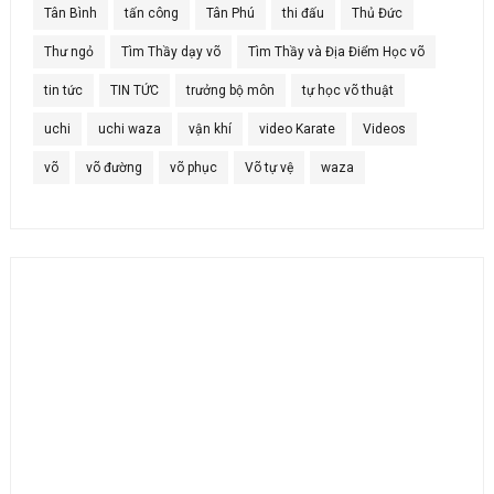
Tân Bình
tấn công
Tân Phú
thi đấu
Thủ Đức
Thư ngỏ
Tìm Thầy dạy võ
Tìm Thầy và Địa Điểm Học võ
tin tức
TIN TỨC
trưởng bộ môn
tự học võ thuật
uchi
uchi waza
vận khí
video Karate
Videos
võ
võ đường
võ phục
Võ tự vệ
waza