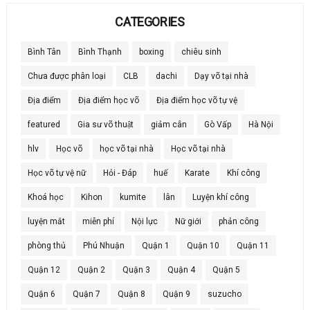
CATEGORIES
Bình Tân
Bình Thạnh
boxing
chiêu sinh
Chưa được phân loại
CLB
dachi
Dạy võ tại nhà
Địa điểm
Địa điểm học võ
Địa điểm học võ tự vệ
featured
Gia sư võ thuật
giảm cân
Gò Vấp
Hà Nội
hlv
Học võ
học võ tại nhà
Học võ tại nhà
Học võ tự vệ nữ
Hỏi - Đáp
huế
Karate
Khí công
Khoá học
Kihon
kumite
lân
Luyện khí công
luyện mắt
miễn phí
Nội lực
Nữ giới
phản công
phòng thủ
Phú Nhuận
Quận 1
Quận 10
Quận 11
Quận 12
Quận 2
Quận 3
Quận 4
Quận 5
Quận 6
Quận 7
Quận 8
Quận 9
suzucho