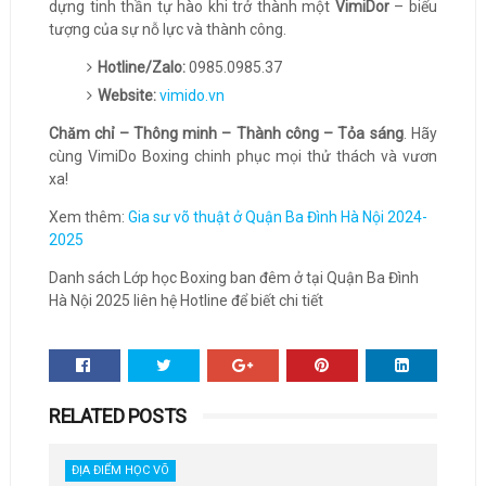
dựng tinh thần tự hào khi trở thành một
VimiDor
– biểu
tượng của sự nỗ lực và thành công.
Hotline/Zalo:
0985.0985.37
Website:
vimido.vn
Chăm chỉ – Thông minh – Thành công – Tỏa sáng
. Hãy
cùng VimiDo Boxing chinh phục mọi thử thách và vươn
xa!
Xem thêm:
Gia sư võ thuật ở Quận Ba Đình Hà Nội 2024-
2025
Danh sách Lớp học Boxing ban đêm ở tại Quận Ba Đình
Hà Nội 2025 liên hệ Hotline để biết chi tiết
RELATED POSTS
ĐỊA ĐIỂM HỌC VÕ