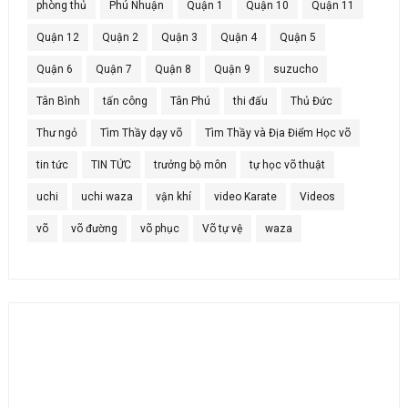
phòng thủ
Phú Nhuận
Quận 1
Quận 10
Quận 11
Quận 12
Quận 2
Quận 3
Quận 4
Quận 5
Quận 6
Quận 7
Quận 8
Quận 9
suzucho
Tân Bình
tấn công
Tân Phú
thi đấu
Thủ Đức
Thư ngỏ
Tìm Thầy dạy võ
Tìm Thầy và Địa Điểm Học võ
tin tức
TIN TỨC
trưởng bộ môn
tự học võ thuật
uchi
uchi waza
vận khí
video Karate
Videos
võ
võ đường
võ phục
Võ tự vệ
waza