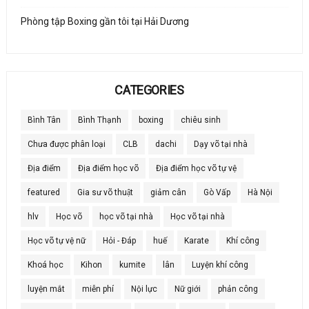
Phòng tập Boxing gần tôi tại Hải Dương
CATEGORIES
Bình Tân
Bình Thạnh
boxing
chiêu sinh
Chưa được phân loại
CLB
dachi
Dạy võ tại nhà
Địa điểm
Địa điểm học võ
Địa điểm học võ tự vệ
featured
Gia sư võ thuật
giảm cân
Gò Vấp
Hà Nội
hlv
Học võ
học võ tại nhà
Học võ tại nhà
Học võ tự vệ nữ
Hỏi - Đáp
huế
Karate
Khí công
Khoá học
Kihon
kumite
lân
Luyện khí công
luyện mắt
miễn phí
Nội lực
Nữ giới
phản công