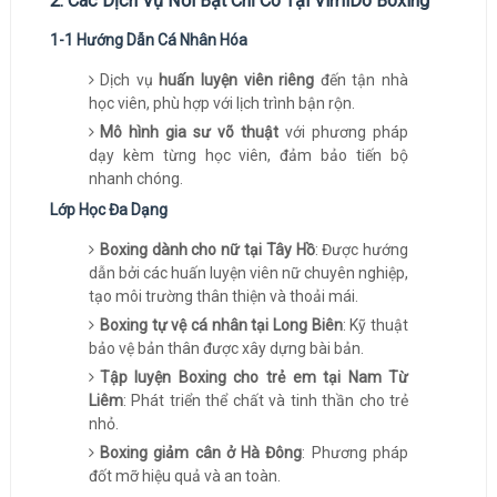
2. Các Dịch Vụ Nổi Bật Chỉ Có Tại VimiDo Boxing
1-1 Hướng Dẫn Cá Nhân Hóa
Dịch vụ
huấn luyện viên riêng
đến tận nhà
học viên, phù hợp với lịch trình bận rộn.
Mô hình gia sư võ thuật
với phương pháp
dạy kèm từng học viên, đảm bảo tiến bộ
nhanh chóng.
Lớp Học Đa Dạng
Boxing dành cho nữ tại Tây Hồ
: Được hướng
dẫn bởi các huấn luyện viên nữ chuyên nghiệp,
tạo môi trường thân thiện và thoải mái.
Boxing tự vệ cá nhân tại Long Biên
: Kỹ thuật
bảo vệ bản thân được xây dựng bài bản.
Tập luyện Boxing cho trẻ em tại Nam Từ
Liêm
: Phát triển thể chất và tinh thần cho trẻ
nhỏ.
Boxing giảm cân ở Hà Đông
: Phương pháp
đốt mỡ hiệu quả và an toàn.