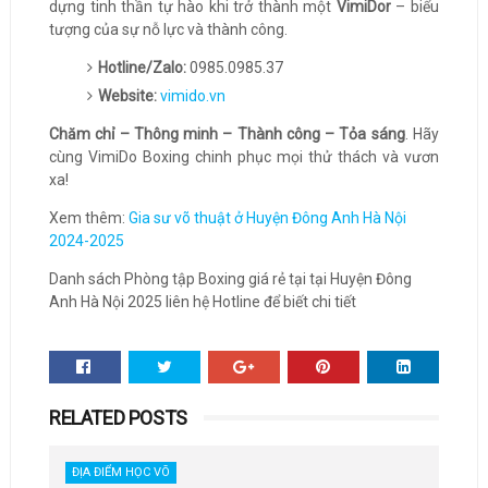
dựng tinh thần tự hào khi trở thành một
VimiDor
– biểu
tượng của sự nỗ lực và thành công.
Hotline/Zalo:
0985.0985.37
Website:
vimido.vn
Chăm chỉ – Thông minh – Thành công – Tỏa sáng
. Hãy
cùng VimiDo Boxing chinh phục mọi thử thách và vươn
xa!
Xem thêm:
Gia sư võ thuật ở Huyện Đông Anh Hà Nội
2024-2025
Danh sách Phòng tập Boxing giá rẻ tại tại Huyện Đông
Anh Hà Nội 2025 liên hệ Hotline để biết chi tiết
RELATED POSTS
ĐỊA ĐIỂM HỌC VÕ