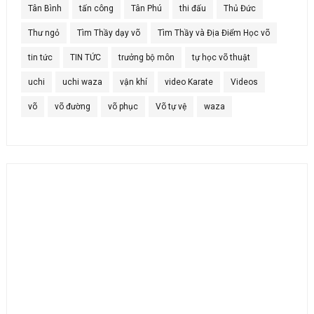
Tân Bình
tấn công
Tân Phú
thi đấu
Thủ Đức
Thư ngỏ
Tìm Thầy dạy võ
Tìm Thầy và Địa Điểm Học võ
tin tức
TIN TỨC
trưởng bộ môn
tự học võ thuật
uchi
uchi waza
vận khí
video Karate
Videos
võ
võ đường
võ phục
Võ tự vệ
waza