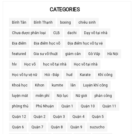
CATEGORIES
Bình Tân
Bình Thạnh
boxing
chiêu sinh
Chưa được phân loại
CLB
dachi
Dạy võ tại nhà
Địa điểm
Địa điểm học võ
Địa điểm học võ tự vệ
featured
Gia sư võ thuật
giảm cân
Gò Vấp
Hà Nội
hlv
Học võ
học võ tại nhà
Học võ tại nhà
Học võ tự vệ nữ
Hỏi - Đáp
huế
Karate
Khí công
Khoá học
Kihon
kumite
lân
Luyện khí công
luyện mắt
miễn phí
Nội lực
Nữ giới
phản công
phòng thủ
Phú Nhuận
Quận 1
Quận 10
Quận 11
Quận 12
Quận 2
Quận 3
Quận 4
Quận 5
Quận 6
Quận 7
Quận 8
Quận 9
suzucho