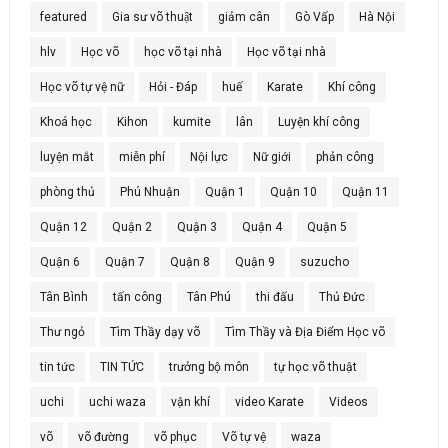
featured
Gia sư võ thuật
giảm cân
Gò Vấp
Hà Nội
hlv
Học võ
học võ tại nhà
Học võ tại nhà
Học võ tự vệ nữ
Hỏi - Đáp
huế
Karate
Khí công
Khoá học
Kihon
kumite
lân
Luyện khí công
luyện mắt
miễn phí
Nội lực
Nữ giới
phản công
phòng thủ
Phú Nhuận
Quận 1
Quận 10
Quận 11
Quận 12
Quận 2
Quận 3
Quận 4
Quận 5
Quận 6
Quận 7
Quận 8
Quận 9
suzucho
Tân Bình
tấn công
Tân Phú
thi đấu
Thủ Đức
Thư ngỏ
Tìm Thầy dạy võ
Tìm Thầy và Địa Điểm Học võ
tin tức
TIN TỨC
trưởng bộ môn
tự học võ thuật
uchi
uchi waza
vận khí
video Karate
Videos
võ
võ đường
võ phục
Võ tự vệ
waza