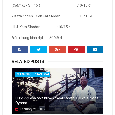
((5đ/1kt x 3 = 15 ) :10/15 đ
2.Kata Koden :-Yen Kata Nidan :10/15 đ
-H.J. Kata Shodan :10/15 đ
Điểm trung bình đạt : 30/45 đ
RELATED POSTS
CHƯA ĐƯỢC PHÂN LOẠI
Cuộc đời của một huyền thoại Karate: Đại võ sư Mas
Oyama
February 26, 2017