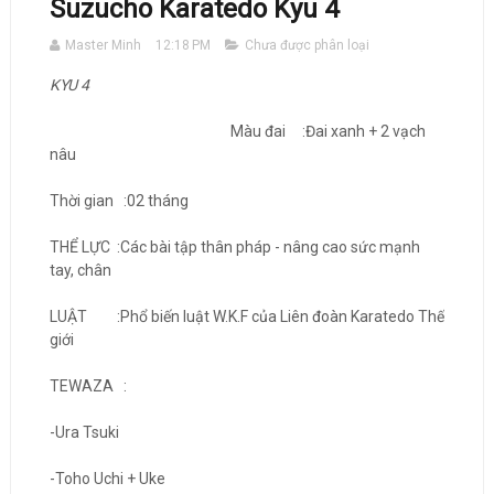
Suzucho Karatedo Kyu 4
Master Minh
12:18 PM
Chưa được phân loại
KYU 4
Màu đai :Đai xanh + 2 vạch
nâu
Thời gian :02 tháng
THỂ LỰC :Các bài tập thân pháp - nâng cao sức mạnh
tay, chân
LUẬT :Phổ biến luật W.K.F của Liên đoàn Karatedo Thế
giới
TEWAZA :
-Ura Tsuki
-Toho Uchi + Uke