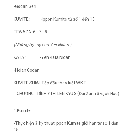
-Godan Geri
KUMITE : -Ippon Kumite từ số 1 đến 15
TEWAZA :6 - 7 - 8
(Những bộ tay của Yen Nidan )
KATA : -Yen Kata Nidan
-Heian Godan
KUMITE SHIAI :Tập đấu theo luật W.K.F.
CHƯƠNG TRÌNH YTHI LÊN KYU 3 (Đai Xanh 3 vạch Nâu)
1.Kumite :
-Thực hiện 3 kỹ thuật Ippon Kumite giới hạn từ số 1 đến
15